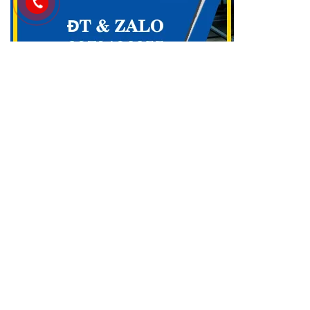
Danh mục
Cài Office cho Macbook OS
(48)
Công Cụ & Tiện Ích cho Macbook
(2)
Dịch vụ Maclife
(83)
GAME cho Macbook MAC OS
(440)
Maclife download Phần Mềm Macos
(2.754)
Phần mềm cần thiết macos macbook
(30)
Phần Mềm Đồ Họa & Thiết Kế cho Macbook
(90)
Phần Mềm Quản Lý Dự Án trên Macbook
(2)
Tải Adobe Lightroom Full cho macOS
(45)
Tải Adobe Premiere Pro cho MacBook Hỗ M1- M4
(41)