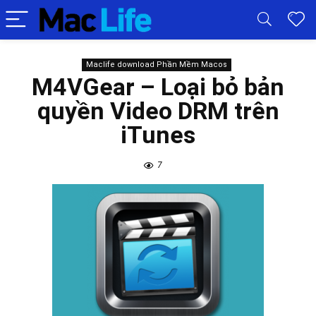
Maclife download Phần Mềm Macos
M4VGear – Loại bỏ bản
quyền Video DRM trên
iTunes
7