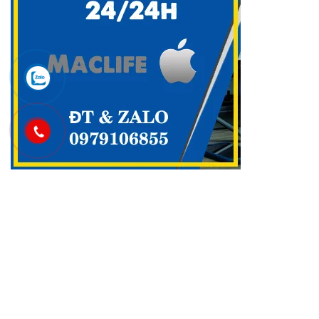
Danh mục
Cài Office cho Macbook OS
(48)
Công Cụ & Tiện Ích cho Macbook
(2)
Dịch vụ Maclife
(93)
GAME cho Macbook MAC OS
(440)
Maclife download Phần Mềm Macos
(2.754)