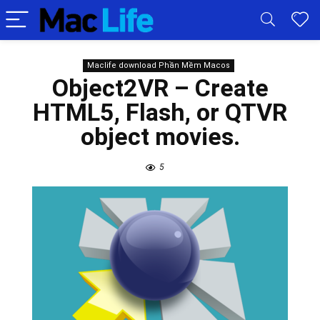
Maclife download Phần Mềm Macos
Object2VR – Create
HTML5, Flash, or QTVR
object movies.
5