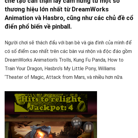
chế tạo cẩn thận lấy cảm hứng từ một số
thương hiệu lớn nhất từ ​​DreamWorks
Animation và Hasbro, cũng như các chủ đề cổ
điển phổ biến về pinball.
Người chơi sẽ thách đấu với bạn bè và gia đình của mình để
có số điểm cao nhất trên các bàn vui nhộn và độc đáo gồm
DreamWorks Animation’s Trolls, Kung Fu Panda, How to
Train Your Dragon, Hasbro’s My Little Pony, Williams
‘Theater of Magic, Attack from Mars, và nhiều hơn nữa.