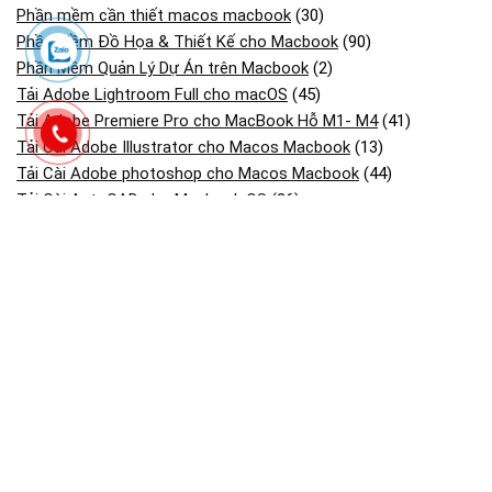
Phần mềm cần thiết macos macbook
(30)
Phần Mềm Đồ Họa & Thiết Kế cho Macbook
(90)
Phần Mềm Quản Lý Dự Án trên Macbook
(2)
Tải Adobe Lightroom Full cho macOS
(45)
Tải Adobe Premiere Pro cho MacBook Hỗ M1- M4
(41)
Tải Cài Adobe Illustrator cho Macos Macbook
(13)
Tải Cài Adobe photoshop cho Macos Macbook
(44)
Tải Cài AutoCAD cho Macbook OS
(26)
Tải và cài CorelDRAW cho Macos macbook
(18)
Tải và Cài SketchUp Cho MacBook
(13)
Bài viết mới
Dịch Vụ Cài Camtasia Studio Cho Macbook Mac Os
Dịch Vụ Cài Phần Mềm Tăng Tốc Tải File Cho Macbook Mac Os
Dịch Vụ Cài Microstation Trên Macbook Mac Os
Dịch Vụ Cài Etabs & Sap2000 Trên Macbook Mac Os