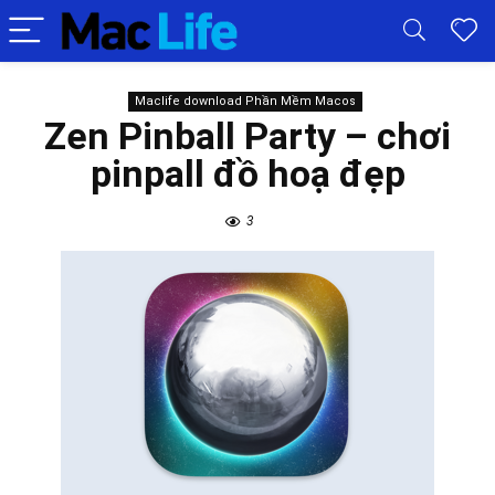
Maclife download Phần Mềm Macos
Zen Pinball Party – chơi
pinpall đồ hoạ đẹp
3