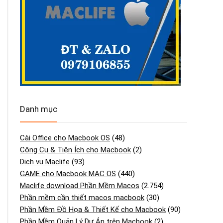
Danh mục
Cài Office cho Macbook OS
(48)
Công Cụ & Tiện Ích cho Macbook
(2)
Dịch vụ Maclife
(93)
GAME cho Macbook MAC OS
(440)
Maclife download Phần Mềm Macos
(2.754)
Phần mềm cần thiết macos macbook
(30)
Phần Mềm Đồ Họa & Thiết Kế cho Macbook
(90)
Phần Mềm Quản Lý Dự Án trên Macbook
(2)