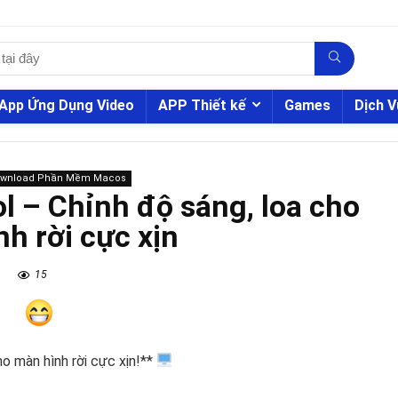
App Ứng Dụng Video
APP Thiết kế
Games
Dịch V
ownload Phần Mềm Macos
l – Chỉnh độ sáng, loa cho
h rời cực xịn
15
o màn hình rời cực xịn!**