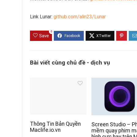
Link Lunar:
github.com/alin23/Lunar
0
Save
Bài viết cùng chủ đề - dịch vụ
Thông Tin Bản Quyền
Screen Studio – P
Maclife.io.vn
mềm quay phim m
hình cực hay trên 