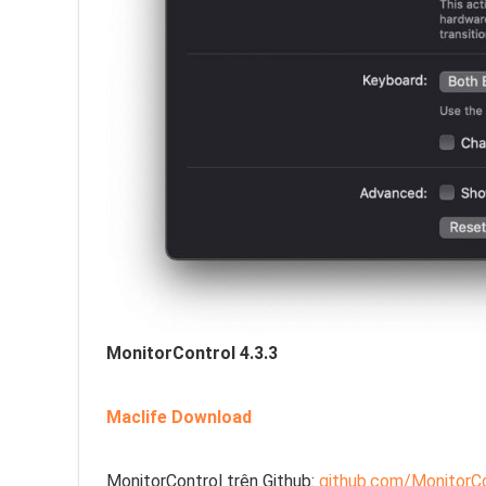
MonitorControl 4.3.3
Maclife Download
MonitorControl trên Github:
github.com/MonitorCo