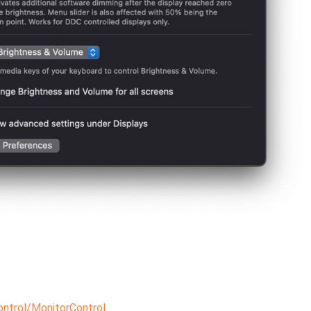
ntrol/MonitorControl