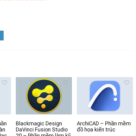
hần
Blackmagic Design
ArchiCAD – Phần mềm
àn
DaVinci Fusion Studio
đồ họa kiến trúc
Mac
20 – Phần mềm làm kỹ