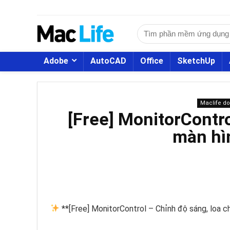
Adobe
AutoCAD
Office
SketchUp
Maclife d
[Free] MonitorContro
màn hìn
**[Free] MonitorControl – Chỉnh độ sáng, loa ch