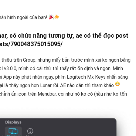
àn hình ngoài của bạn!
nar, có chức năng tương tự, ae có thể đọc post
sts/790048375015095/
 thiệu trên Group, nhưng mấy bản trước mình xài ko ngon bằng
l v3.0.0
, mình có cài thử thì thấy rất ổn định và ngon. Mình
i App này phát nhận ngay, phím Logitech Mx Keys nhấn sáng
lại là thấy ngon hơn Lunar rồi. AE nào cần thì tham khảo
hỉnh ẩn icon trên Menubar, coi như nó ko có (hầu như ko tốn