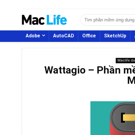
Adobe
AutoCAD
Office
SketchUp
Maclife d
Wattagio – Phần mề
M