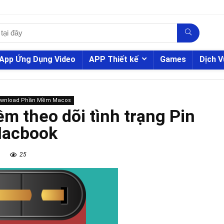
App Ứng Dụng Video
APP Thiết kế
Games
Dịch V
ownload Phần Mềm Macos
m theo dõi tình trạng Pin
acbook
25