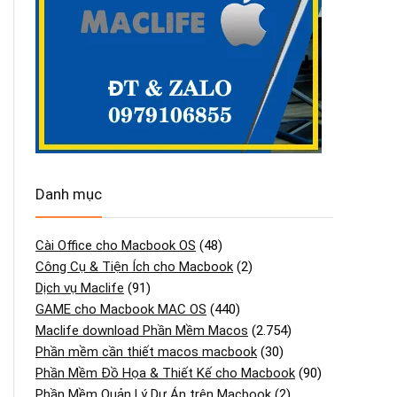
Danh mục
Cài Office cho Macbook OS
(48)
Công Cụ & Tiện Ích cho Macbook
(2)
Dịch vụ Maclife
(91)
GAME cho Macbook MAC OS
(440)
Maclife download Phần Mềm Macos
(2.754)
Phần mềm cần thiết macos macbook
(30)
Phần Mềm Đồ Họa & Thiết Kế cho Macbook
(90)
Phần Mềm Quản Lý Dự Án trên Macbook
(2)