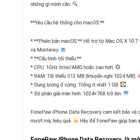
những gì mình cần.
**Yêu cầu hệ thống cho macOS:**
* **Phiên bản macOS:** Hỗ trợ từ Mac OS X 10.7 
và Monterey.
* **Cấu hình tối thiểu:**
* CPU: 1GHz Intel/AMD hoặc cao hơn.
* RAM: Tối thiểu 512 MB (khuyến nghị 1024 MB).
* Dung lượng ổ cứng: Trống ít nhất 1 GB.
* Độ phân giải màn hình: 1024×768 trở lên.
FonePaw iPhone Data Recovery cam kết bảo vệ dữ 
mượt mà, hiệu quả.
Hãy để FonePaw giúp bạn an
FonePaw iPhone Data Recovery là mộ