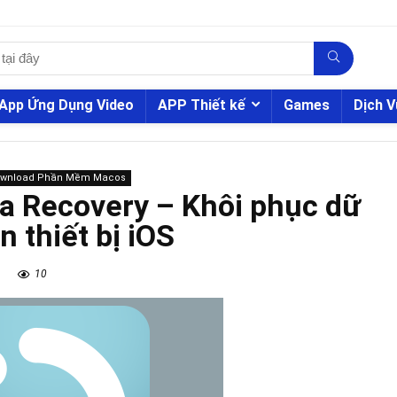
App Ứng Dụng Video
APP Thiết kế
Games
Dịch V
ownload Phần Mềm Macos
a Recovery – Khôi phục dữ
ên thiết bị iOS
10