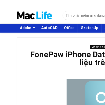
Adobe
AutoCAD
Office
SketchUp
Maclife d
FonePaw iPhone Dat
liệu tr