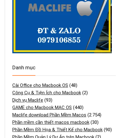
Danh mục
Cài Office cho Macbook OS
(48)
Công Cụ & Tiện Ích cho Macbook
(2)
Dịch vụ Maclife
(93)
GAME cho Macbook MAC OS
(440)
Maclife download Phần Mềm Macos
(2.754)
Phần mềm cần thiết macos macbook
(30)
Phần Mềm Đồ Họa & Thiết Kế cho Macbook
(90)
Phần Mềm Quản Lý Dự Án trên Macbook
(2)