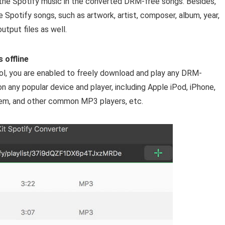
 of the Spotify music in the converted DRM-free songs. Besides,
 Spotify songs, such as artwork, artist, composer, album, year,
utput files as well.
 offline
ol, you are enabled to freely download and play any DRM-
on any popular device and player, including Apple iPod, iPhone,
stem, and other common MP3 players, etc.