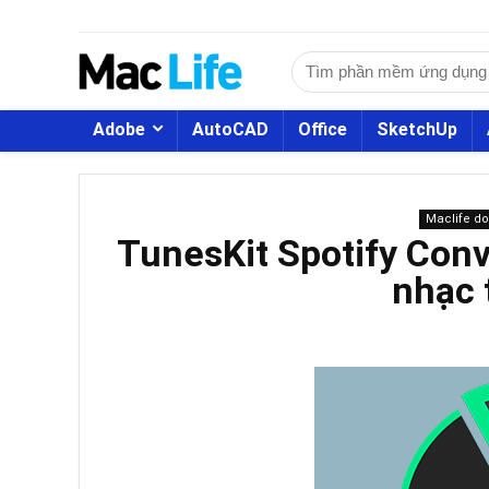
Adobe
AutoCAD
Office
SketchUp
Maclife d
TunesKit Spotify Conve
nhạc 