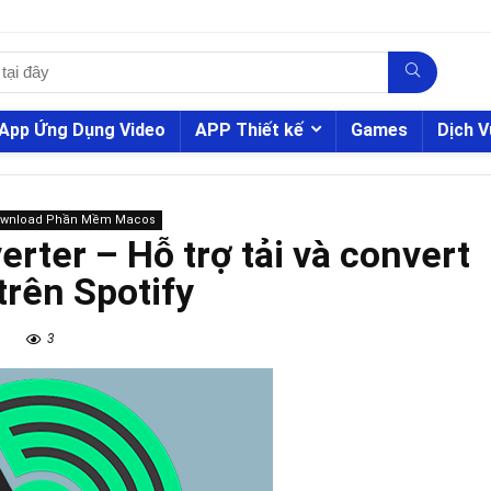
App Ứng Dụng Video
APP Thiết kế
Games
Dịch V
ownload Phần Mềm Macos
rter – Hỗ trợ tải và convert
trên Spotify
3