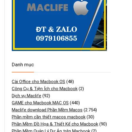
Danh mục
Cài Office cho Macbook OS
(48)
Công Cụ & Tiện Ích cho Macbook
(2)
Dịch vụ Maclife
(92)
GAME cho Macbook MAC OS
(440)
Maclife download Phần Mềm Macos
(2.754)
Phần mềm cần thiết macos macbook
(30)
Phần Mềm Đồ Họa & Thiết Kế cho Macbook
(90)
Phần Mềm Quản Lý Dự Án trên Macbook
(2)