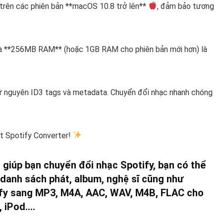
trên các phiên bản **macOS 10.8 trở lên**
, đảm bảo tương
 và **256MB RAM** (hoặc 1GB RAM cho phiên bản mới hơn) là
iữ nguyên ID3 tags và metadata. Chuyển đổi nhạc nhanh chóng
it Spotify Converter!
 giúp bạn chuyển đổi nhạc Spotify, bạn có thể
, danh sách phát, album, nghệ sĩ cũng như
tify sang MP3, M4A, AAC, WAV, M4B, FLAC cho
, iPod….