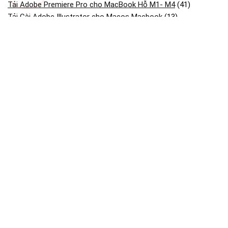
Tải Adobe Premiere Pro cho MacBook Hỗ M1- M4
(41)
Tải Cài Adobe Illustrator cho Macos Macbook
(13)
Tải Cài Adobe photoshop cho Macos Macbook
(44)
Tải Cài AutoCAD cho Macbook OS
(26)
Tải và cài CorelDRAW cho Macos macbook
(18)
Tải và Cài SketchUp Cho MacBook
(13)
Bài viết mới
Dịch Vụ Cài Phần Mềm Tăng Tốc Tải File Cho Macbook Mac Os
Dịch Vụ Cài Microstation Trên Macbook Mac Os
Dịch Vụ Cài Etabs & Sap2000 Trên Macbook Mac Os
Dịch Vụ Cài Driver Và Kết Nối Máy In Qua Wi-fi/usb Cho
Macbook Mac Os
Cài Adobe Photoshop MAC Bản Quyền Online
StataMP 19.5.027 Mac – Phần mềm thống kê kinh tế lượng
Thông Tin Bản Quyền Maclife.io.vn