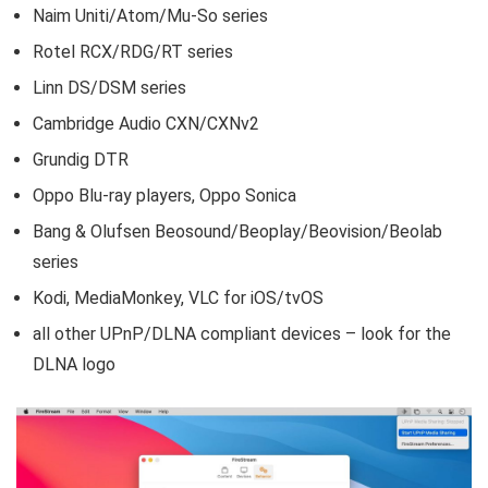
Naim Uniti/Atom/Mu-So series
Rotel RCX/RDG/RT series
Linn DS/DSM series
Cambridge Audio CXN/CXNv2
Grundig DTR
Oppo Blu-ray players, Oppo Sonica
Bang & Olufsen Beosound/Beoplay/Beovision/Beolab
series
Kodi, MediaMonkey, VLC for iOS/tvOS
all other UPnP/DLNA compliant devices – look for the
DLNA logo