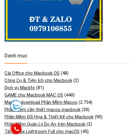
Danh mục
Cài Office cho Macbook OS
(48)
Công Cụ & Tiện Ích cho Macbook
(2)
Dịch vụ Maclife
(81)
GAME cho Macbook MAC OS
(440)
Maclife download Phần Mềm Macos
(2.754)
Phần mềm cần thiết macos macbook
(30)
Phần Mềm Đồ Họa & Thiết Kế cho Macbook
(90)
Phần Mềm Quản Lý Dự Án trên Macbook
(2)
Tải Adobe Lightroom Full cho macOS
(45)