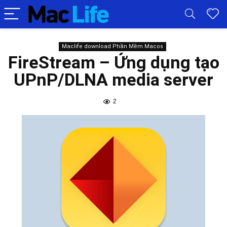
Maclife download Phần Mềm Macos
FireStream – Ứng dụng tạo
UPnP/DLNA media server
2