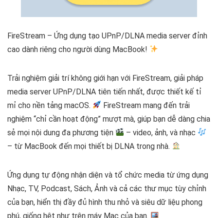
FireStream – Ứng dụng tạo UPnP/DLNA media server đỉnh
cao dành riêng cho người dùng MacBook!
Trải nghiệm giải trí không giới hạn với FireStream, giải pháp
media server UPnP/DLNA tiên tiến nhất, được thiết kế tỉ
mỉ cho nền tảng macOS.
FireStream mang đến trải
nghiệm “chỉ cần hoạt động” mượt mà, giúp bạn dễ dàng chia
sẻ mọi nội dung đa phương tiện
– video, ảnh, và nhạc
– từ MacBook đến mọi thiết bị DLNA trong nhà.
Ứng dụng tự động nhận diện và tổ chức media từ ứng dụng
Nhạc, TV, Podcast, Sách, Ảnh và cả các thư mục tùy chỉnh
của bạn, hiển thị đầy đủ hình thu nhỏ và siêu dữ liệu phong
phú, giống hệt như trên máy Mac của bạn.