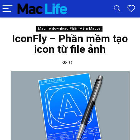
Maclife download Phần Mềm Macos
IconFly – Phần mềm tạo
icon từ file ảnh
11