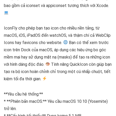
bao gồm cả iconset và appiconset tương thích với Xcode.
IconFly cho phép bạn tạo icon cho nhiều nền tảng, từ
macOS, iOS, iPadOS đến watchOS, và thậm chí cả WebClip
Icons hay favicons cho website.
Bạn có thể xem trước
icon trên Dock của macOS, áp dụng các hiệu ứng bo góc
mềm mại hay sử dụng mặt nạ (masks) để tạo ra những icon
với hình dáng độc đáo.
Tính năng QuickIcon còn giúp bạn
tạo ra bộ icon hoàn chỉnh chỉ trong một cú nhấp chuột, tiết
kiệm tối đa thời gian.
**Yêu cầu hệ thống:**
* **Phiên bản macOS:** Yêu cầu macOS 10.10 (Yosemite)
trở lên.
* **Cấu hình tối thiểu:** Dung lượng 5.1 MB.