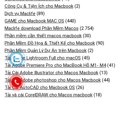
Công Cụ & Tiện Ích cho Macbook
(2)
Dịch vụ Maclife
(89)
GAME cho Macbook MAC OS
(440)
Maclife download Phần Mềm Macos
(2.754)
Phần mềm cần thiết macos macbook
(30)
Phần Mềm Đồ Họa & Thiết Kế cho Macbook
(90)
Phần Mềm Quản Lý Dự Án trên Macbook
(2)
Tải Adobe Lightroom Full cho macOS
(45)
Tải Adobe Premiere Pro cho MacBook Hỗ M1- M4
(41)
Tải Cài Adobe Illustrator cho Macos Macbook
(13)
Tải Cài Adobe photoshop cho Macos Macbook
(44)
Tải Cài AutoCAD cho Macbook OS
(26)
Tải và cài CorelDRAW cho Macos macbook
(18)
Tải và Cài SketchUp Cho MacBook
(13)
Bài viết mới