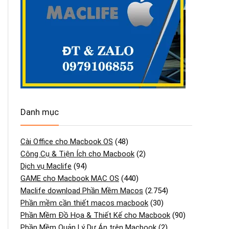
Danh mục
Cài Office cho Macbook OS
(48)
Công Cụ & Tiện Ích cho Macbook
(2)
Dịch vụ Maclife
(94)
GAME cho Macbook MAC OS
(440)
Maclife download Phần Mềm Macos
(2.754)
Phần mềm cần thiết macos macbook
(30)
Phần Mềm Đồ Họa & Thiết Kế cho Macbook
(90)
Phần Mềm Quản Lý Dự Án trên Macbook
(2)