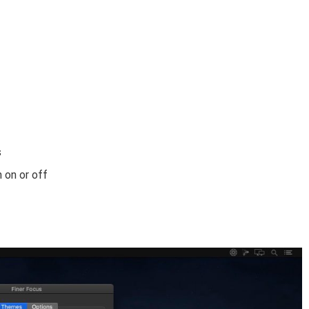
s
 on or off