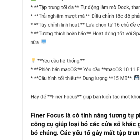
* **Tập trung tối đa:** Tự động làm mờ Dock, th
* **Trải nghiệm mượt mà:** Điều chỉnh tốc độ phả
* **Tùy chỉnh linh hoạt:** Lựa chọn từ 16 chủ đề 
* **Tương thích hoàn hảo:** Hoạt động tốt với Sp
nữa.
**Yêu cầu hệ thống:**
* **Phiên bản macOS:** Yêu cầu **macOS 10.11 El 
* **Cấu hình tối thiểu:** Dung lượng **15 MB**.
Hãy để **Finer Focus** giúp bạn kiến tạo một khôn
Finer Focus là có tính năng tương tự 
công cụ giúp loại bỏ các cửa sổ khác 
bỏ chúng. Các yếu tố gây mất tập trun