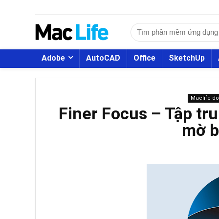
Adobe
AutoCAD
Office
SketchUp
Maclife d
Finer Focus – Tập tru
mờ b