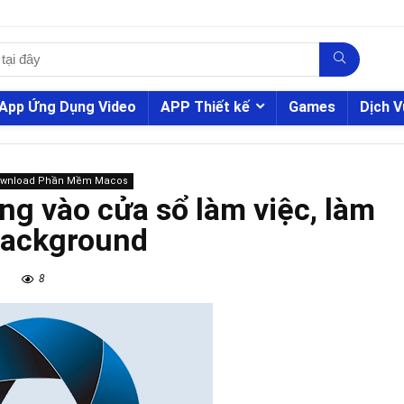
App Ứng Dụng Video
APP Thiết kế
Games
Dịch V
ownload Phần Mềm Macos
ng vào cửa sổ làm việc, làm
ackground
8