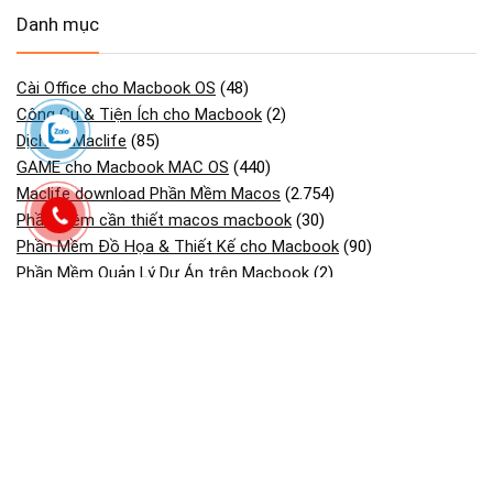
Danh mục
Cài Office cho Macbook OS
(48)
Công Cụ & Tiện Ích cho Macbook
(2)
Dịch vụ Maclife
(85)
GAME cho Macbook MAC OS
(440)
Maclife download Phần Mềm Macos
(2.754)
Phần mềm cần thiết macos macbook
(30)
Phần Mềm Đồ Họa & Thiết Kế cho Macbook
(90)
Phần Mềm Quản Lý Dự Án trên Macbook
(2)
Tải Adobe Lightroom Full cho macOS
(45)
Tải Adobe Premiere Pro cho MacBook Hỗ M1- M4
(41)
Tải Cài Adobe Illustrator cho Macos Macbook
(13)
Tải Cài Adobe photoshop cho Macos Macbook
(44)
Tải Cài AutoCAD cho Macbook OS
(26)
Tải và cài CorelDRAW cho Macos macbook
(18)
Tải và Cài SketchUp Cho MacBook
(13)