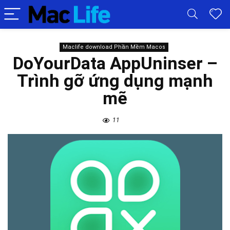
Maclife download Phần Mềm Macos
DoYourData AppUninser –
Trình gỡ ứng dụng mạnh
mẽ
11