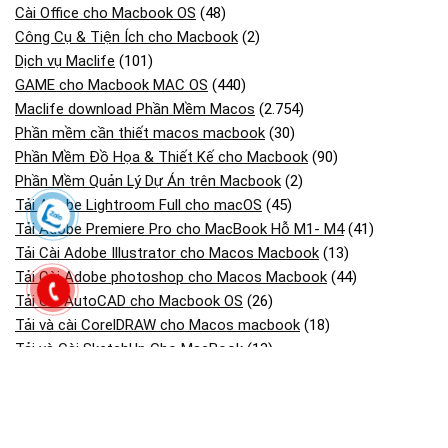
Cài Office cho Macbook OS
(48)
Công Cụ & Tiện Ích cho Macbook
(2)
Dịch vụ Maclife
(101)
GAME cho Macbook MAC OS
(440)
Maclife download Phần Mềm Macos
(2.754)
Phần mềm cần thiết macos macbook
(30)
Phần Mềm Đồ Họa & Thiết Kế cho Macbook
(90)
Phần Mềm Quản Lý Dự Án trên Macbook
(2)
Tải Adobe Lightroom Full cho macOS
(45)
Tải Adobe Premiere Pro cho MacBook Hỗ M1- M4
(41)
Tải Cài Adobe Illustrator cho Macos Macbook
(13)
Tải Cài Adobe photoshop cho Macos Macbook
(44)
Tải Cài AutoCAD cho Macbook OS
(26)
Tải và cài CorelDRAW cho Macos macbook
(18)
Tải và Cài SketchUp Cho MacBook
(13)
Bài viết mới