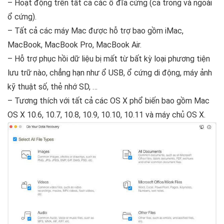
– Hoạt động trên tất cả các ổ đĩa cứng (cả trong và ngoài
ổ cứng).
– Tất cả các máy Mac được hỗ trợ bao gồm iMac,
MacBook, MacBook Pro, MacBook Air.
– Hỗ trợ phục hồi dữ liệu bị mất từ ​​bất kỳ loại phương tiện
lưu trữ nào, chẳng hạn như ổ USB, ổ cứng di động, máy ảnh
kỹ thuật số, thẻ nhớ SD, …
– Tương thích với tất cả các OS X phổ biến bao gồm Mac
OS X 10.6, 10.7, 10.8, 10.9, 10.10, 10.11 và máy chủ OS X.