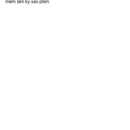
mềm làm kỹ xảo phim