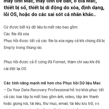
máy tính Mac, máy tính để bàn, ổ đĩa Mac,
thiết bị số, thiết bị di động do xóa, định dạng,
lỗi OS, hoặc do các sai sót cá nhân khác..
Cứ được bất kỳ dữ liệu bị mất nào bao gồm:
Các file đã xóa
Phục hồi được tất cả các file bị xóa ngay cả khi chúng đã bị
Empty trong thùng rác
Phục hồi được cả ổ cứng đã Format, thậm chí sau khi đã
cài đặt lại OS
Các tính năng mạnh mẽ hơn cho Phục hồi Dữ liệu Mac
– Do Your Data Recovery Professional hỗ trợ khôi phục tất
cả các loại tệp bị mất bao gồm ảnh, video, tệp âm thanh
hoặc giọng nói, tài liệu, thư mục, email, tài liệu lưu trữ, v.v.