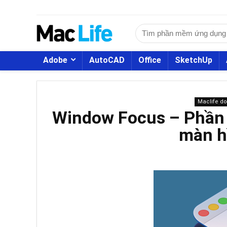
Adobe
AutoCAD
Office
SketchUp
Maclife d
Window Focus – Phần 
màn h