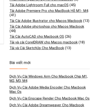
Tải Adobe Lightroom Full cho macOS
(45)
Tải Adobe Premiere Pro cho MacBook Hỗ M1- M4
(41)
Tải Cài Adobe Illustrator cho Macos Macbook
(13)
Tải Cài Adobe photoshop cho Macos Macbook
(44)
Tải Cài AutoCAD cho Macbook OS
(26)
Tải và cài CorelDRAW cho Macos macbook
(18)
Tải và Cài SketchUp Cho MacBook
(13)
Bài viết mới
Dịch Vụ Cài Windows Arm Cho Macbook Chip M1,
M2, M3, M4
Dịch Vụ Cài Adobe Media Encoder Cho Macbook
Mac Os
Dịch Vụ Cài Enscape Render Cho Macbook Mac Os
Dịch Vụ Cài Adobe Dreamweaver Cho Macbook