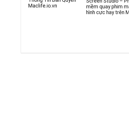
Thông Tin Bản Quyền
Screen Studio – P
Maclife.io.vn
mềm quay phim m
hình cực hay trên 