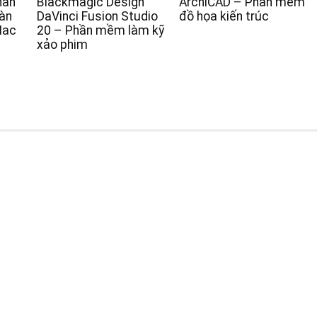
hần
Blackmagic Design
ArchiCAD – Phần mềm
àn
DaVinci Fusion Studio
đồ họa kiến trúc
Mac
20 – Phần mềm làm kỹ
xảo phim