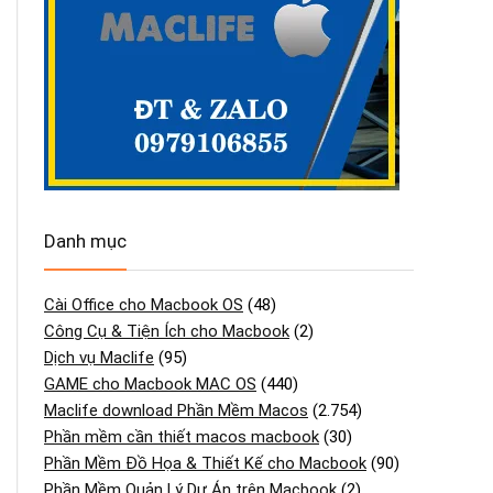
Danh mục
Cài Office cho Macbook OS
(48)
Công Cụ & Tiện Ích cho Macbook
(2)
Dịch vụ Maclife
(95)
GAME cho Macbook MAC OS
(440)
Maclife download Phần Mềm Macos
(2.754)
Phần mềm cần thiết macos macbook
(30)
Phần Mềm Đồ Họa & Thiết Kế cho Macbook
(90)
Phần Mềm Quản Lý Dự Án trên Macbook
(2)