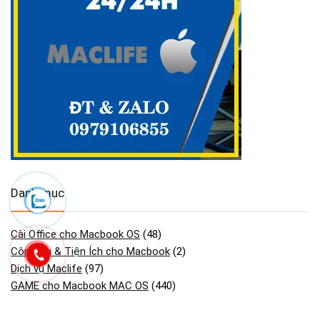
Danh mục
Cài Office cho Macbook OS
(48)
Công Cụ & Tiện Ích cho Macbook
(2)
Dịch vụ Maclife
(97)
GAME cho Macbook MAC OS
(440)
Maclife download Phần Mềm Macos
(2.754)
Phần mềm cần thiết macos macbook
(30)