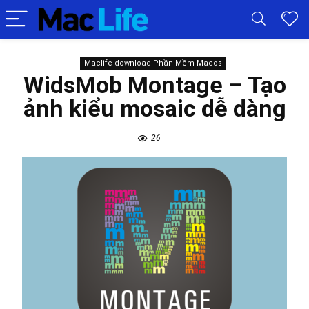
Maclife download Phần Mềm Macos
WidsMob Montage – Tạo
ảnh kiểu mosaic dễ dàng
26