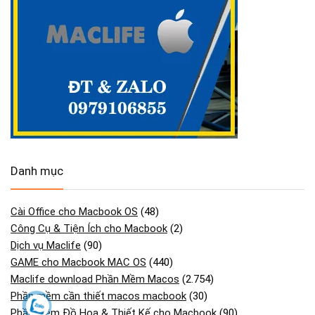
Danh mục
Cài Office cho Macbook OS
(48)
Công Cụ & Tiện Ích cho Macbook
(2)
Dịch vụ Maclife
(90)
GAME cho Macbook MAC OS
(440)
Maclife download Phần Mềm Macos
(2.754)
Phần mềm cần thiết macos macbook
(30)
Phần Mềm Đồ Họa & Thiết Kế cho Macbook
(90)