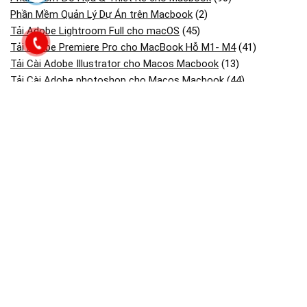
Phần Mềm Quản Lý Dự Án trên Macbook
(2)
Tải Adobe Lightroom Full cho macOS
(45)
Tải Adobe Premiere Pro cho MacBook Hỗ M1- M4
(41)
Tải Cài Adobe Illustrator cho Macos Macbook
(13)
Tải Cài Adobe photoshop cho Macos Macbook
(44)
Tải Cài AutoCAD cho Macbook OS
(26)
Tải và cài CorelDRAW cho Macos macbook
(18)
Tải và Cài SketchUp Cho MacBook
(13)
Bài viết mới
Dịch Vụ Cài Windows Cho Imac, Mac Mini, Mac Studio
Dịch Vụ Cài Adobe Fresco Cho Macbook Mac Os
Dịch Vụ Cài Adobe Bridge Cho Macbook Mac Os
Dịch Vụ Cài Máy In Canon, Hp, Epson, Brother Cho Macbook
Mac Os
Dịch Vụ Cài Visual Studio & Sql Server Trên Macbook Mac Os