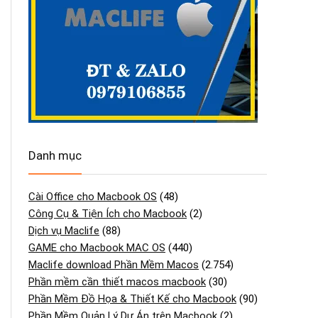
Danh mục
Cài Office cho Macbook OS
(48)
Công Cụ & Tiện Ích cho Macbook
(2)
Dịch vụ Maclife
(88)
GAME cho Macbook MAC OS
(440)
Maclife download Phần Mềm Macos
(2.754)
Phần mềm cần thiết macos macbook
(30)
Phần Mềm Đồ Họa & Thiết Kế cho Macbook
(90)
Phần Mềm Quản Lý Dự Án trên Macbook
(2)