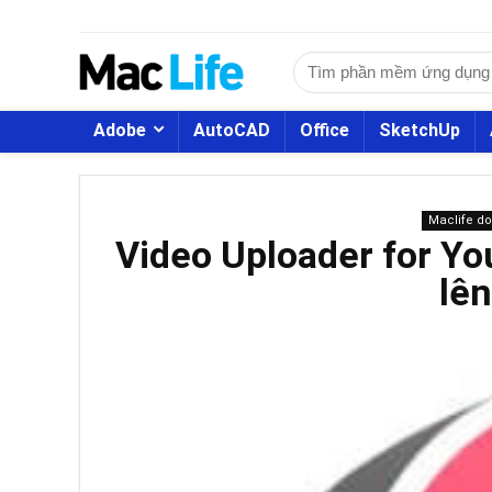
Adobe
AutoCAD
Office
SketchUp
Maclife d
Video Uploader for Yo
lê