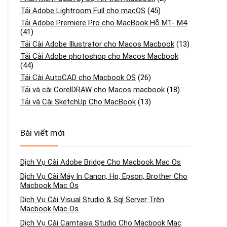
Tải Adobe Lightroom Full cho macOS
(45)
Tải Adobe Premiere Pro cho MacBook Hỗ M1- M4
(41)
Tải Cài Adobe Illustrator cho Macos Macbook
(13)
Tải Cài Adobe photoshop cho Macos Macbook
(44)
Tải Cài AutoCAD cho Macbook OS
(26)
Tải và cài CorelDRAW cho Macos macbook
(18)
Tải và Cài SketchUp Cho MacBook
(13)
Bài viết mới
Dịch Vụ Cài Adobe Bridge Cho Macbook Mac Os
Dịch Vụ Cài Máy In Canon, Hp, Epson, Brother Cho
Macbook Mac Os
Dịch Vụ Cài Visual Studio & Sql Server Trên
Macbook Mac Os
Dịch Vụ Cài Camtasia Studio Cho Macbook Mac