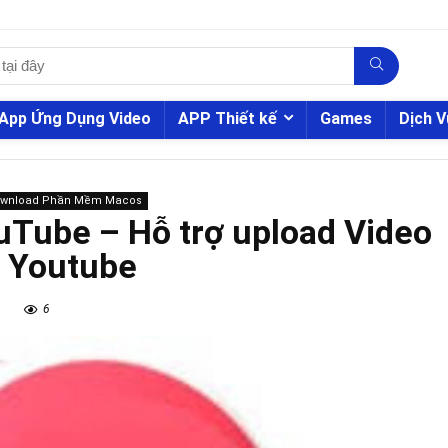
App Ứng Dụng Video
APP Thiết kế
Games
Dịch V
ownload Phần Mềm Macos
uTube – Hỗ trợ upload Video
n Youtube
6