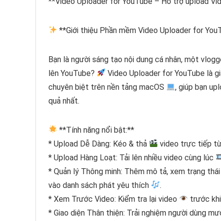
**Video Uploader for YouTube – Hỗ trợ upload Vi
**Giới thiệu Phần mềm Video Uploader for Yo
Bạn là người sáng tạo nội dung cá nhân, một vlog
lên YouTube?
Video Uploader for YouTube là g
chuyên biệt trên nền tảng macOS
, giúp bạn u
quả nhất.
**Tính năng nổi bật:**
* Upload Dễ Dàng: Kéo & thả
video trực tiếp t
* Upload Hàng Loạt: Tải lên nhiều video cùng lúc
* Quản lý Thông minh: Thêm mô tả, xem trạng thái 
vào danh sách phát yêu thích
.
* Xem Trước Video: Kiểm tra lại video
trước khi
* Giao diện Thân thiện: Trải nghiệm người dùng m