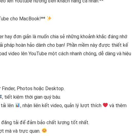
deo lên Youtube hướng đến khách hàng cá nhân.**
uTube cho MacBook!**
ger hay đơn giản là muốn chia sẻ những khoảnh khắc đáng nhớ
iải pháp hoàn hảo dành cho bạn! Phần mềm này được thiết kế
pload video lên YouTube một cách nhanh chóng, dễ dàng và hiệu
ừ Finder, Photos hoặc Desktop.
, tiết kiệm thời gian quý báu.
tải lên
, nhận liên kết video, quản lý lượt thích
và thêm
 đăng tải để đảm bảo chất lượng tốt nhất.
ượt mà và trực quan.