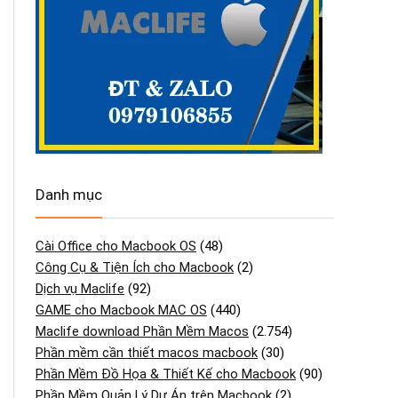
Danh mục
Cài Office cho Macbook OS
(48)
Công Cụ & Tiện Ích cho Macbook
(2)
Dịch vụ Maclife
(92)
GAME cho Macbook MAC OS
(440)
Maclife download Phần Mềm Macos
(2.754)
Phần mềm cần thiết macos macbook
(30)
Phần Mềm Đồ Họa & Thiết Kế cho Macbook
(90)
Phần Mềm Quản Lý Dự Án trên Macbook
(2)