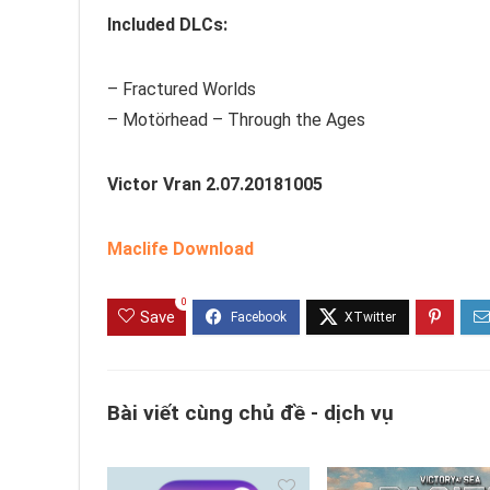
Included DLCs:
– Fractured Worlds
– Motörhead – Through the Ages
Victor Vran 2.07.20181005
Maclife Download
0
Save
Bài viết cùng chủ đề - dịch vụ