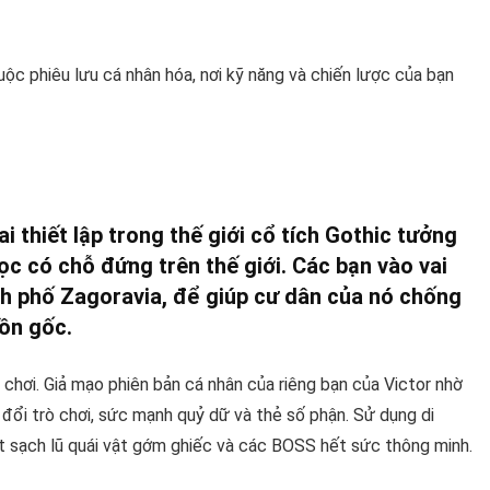
uộc phiêu lưu cá nhân hóa, nơi kỹ năng và chiến lược của bạn
 thiết lập trong thế giới cổ tích Gothic tưởng
ọc có chỗ đứng trên thế giới. Các bạn vào vai
nh phố Zagoravia, để giúp cư dân của nó chống
ồn gốc.
 chơi. Giả mạo phiên bản cá nhân của riêng bạn của Victor nhờ
đổi trò chơi, sức mạnh quỷ dữ và thẻ số phận. Sử dụng di
ét sạch lũ quái vật gớm ghiếc và các BOSS hết sức thông minh.