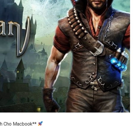
ành Cho Macbook**