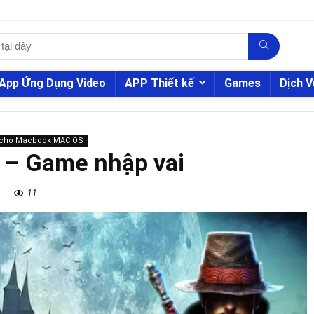
App Ứng Dụng Video
APP Thiết kế
Games
Dịch V
cho Macbook MAC OS
n – Game nhập vai
11