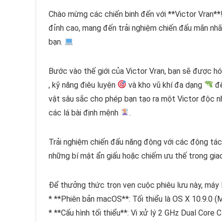
Chào mừng các chiến binh đến với **Victor Vran**
đỉnh cao, mang đến trải nghiệm chiến đấu mãn nh
bạn.
Bước vào thế giới của Victor Vran, bạn sẽ được h
, kỹ năng điêu luyện
và kho vũ khí đa dạng
để
vật sâu sắc cho phép bạn tạo ra một Victor độc n
các lá bài định mệnh
.
Trải nghiệm chiến đấu năng động với các động tác 
những bí mật ẩn giấu hoặc chiếm ưu thế trong gia
Để thưởng thức trọn vẹn cuộc phiêu lưu này, máy
* **Phiên bản macOS**: Tối thiểu là OS X 10.9.0 (M
* **Cấu hình tối thiểu**: Vi xử lý 2 GHz Dual Cor