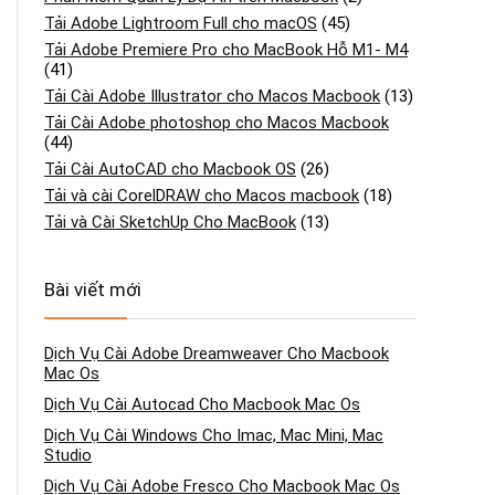
Tải Adobe Lightroom Full cho macOS
(45)
Tải Adobe Premiere Pro cho MacBook Hỗ M1- M4
(41)
Tải Cài Adobe Illustrator cho Macos Macbook
(13)
Tải Cài Adobe photoshop cho Macos Macbook
(44)
Tải Cài AutoCAD cho Macbook OS
(26)
Tải và cài CorelDRAW cho Macos macbook
(18)
Tải và Cài SketchUp Cho MacBook
(13)
Bài viết mới
Dịch Vụ Cài Adobe Dreamweaver Cho Macbook
Mac Os
Dịch Vụ Cài Autocad Cho Macbook Mac Os
Dịch Vụ Cài Windows Cho Imac, Mac Mini, Mac
Studio
Dịch Vụ Cài Adobe Fresco Cho Macbook Mac Os