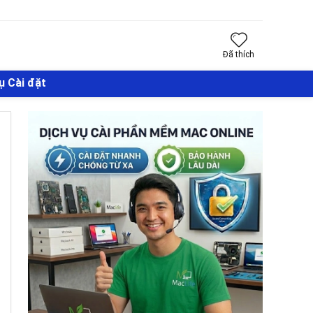
Đã thích
ụ Cài đặt