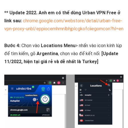
** Update 2022. Anh em có thể dùng Urban VPN Free ở
link sau:
chrome.google.com/webstore/detail/urban-free-
vpn-proxy-unbl/eppiocemhmnlbhjplcgkofciiegomcon?hl=en
Bước 4:
Chọn vào
Locations Menu
> nhấn vào icon kính lúp
để tìm kiếm, gõ
Argentina
, chọn vào để kết nối:
[Update
11/2022, hiện tại giá rẻ và dễ nhất là Turkey]