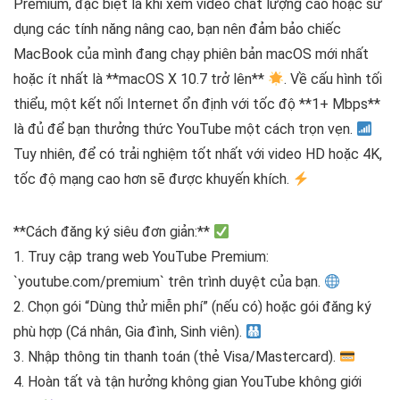
Premium, đặc biệt là khi xem video chất lượng cao hoặc sử
dụng các tính năng nâng cao, bạn nên đảm bảo chiếc
MacBook của mình đang chạy phiên bản macOS mới nhất
hoặc ít nhất là **macOS X 10.7 trở lên**
. Về cấu hình tối
thiểu, một kết nối Internet ổn định với tốc độ **1+ Mbps**
là đủ để bạn thưởng thức YouTube một cách trọn vẹn.
Tuy nhiên, để có trải nghiệm tốt nhất với video HD hoặc 4K,
tốc độ mạng cao hơn sẽ được khuyến khích.
**Cách đăng ký siêu đơn giản:**
1. Truy cập trang web YouTube Premium:
`youtube.com/premium` trên trình duyệt của bạn.
2. Chọn gói “Dùng thử miễn phí” (nếu có) hoặc gói đăng ký
phù hợp (Cá nhân, Gia đình, Sinh viên).
3. Nhập thông tin thanh toán (thẻ Visa/Mastercard).
4. Hoàn tất và tận hưởng không gian YouTube không giới