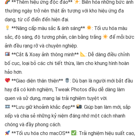
**Thêm hiệu ứng độc đáo**
: Biến hóa những bức ảnh
thường ngày trở nên thật ấn tượng với kho hiệu ứng đa
dạng, từ cổ điển đến hiện đại.
**Nâng cấp màu sắc & ánh sáng**
: Tối ưu hóa màu
sắc, độ sáng, độ tương phản, cân bằng trắng
để mỗi bức
ảnh đều rạng rỡ và chuyên nghiệp.
**Cắt & Xoay ảnh thông minh**
: Dễ dàng điều chỉnh
bố cục, loại bỏ các chi tiết thừa, làm cho khung hình hoàn
hảo hơn.
**Giao diện thân thiện**
: Dù bạn là người mới bắt đầu
hay đã có kinh nghiệm, Tweak Photos đều dễ dàng làm
quen và sử dụng, mang lại trải nghiệm tuyệt vời.
**Lưu giữ khoảnh khắc đẹp**
: Giúp bạn làm mới, sắp
xếp và chia sẻ những kỷ niệm đáng nhớ một cách nhanh
chóng và đầy phong cách.
**Tối ưu hóa cho macOS**
: Trải nghiệm hiệu suất cao,