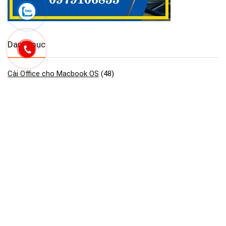
Danh mục
Cài Office cho Macbook OS
(48)
Công Cụ & Tiện Ích cho Macbook
(2)
Dịch vụ Maclife
(93)
GAME cho Macbook MAC OS
(440)
Maclife download Phần Mềm Macos
(2.754)
Phần mềm cần thiết macos macbook
(30)
Phần Mềm Đồ Họa & Thiết Kế cho Macbook
(90)
Phần Mềm Quản Lý Dự Án trên Macbook
(2)
Tải Adobe Lightroom Full cho macOS
(45)
Tải Adobe Premiere Pro cho MacBook Hỗ M1- M4
(41)
Tải Cài Adobe Illustrator cho Macos Macbook
(13)
Tải Cài Adobe photoshop cho Macos Macbook
(44)
Tải Cài AutoCAD cho Macbook OS
(26)