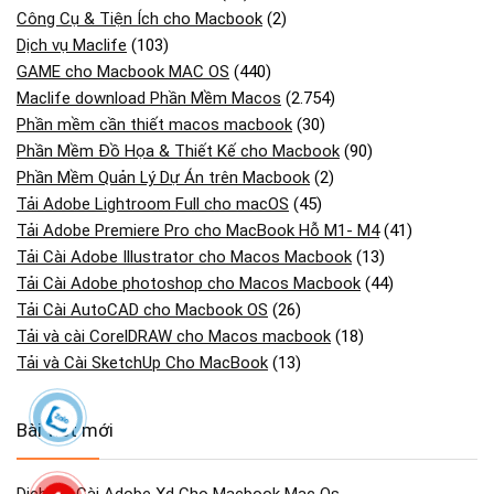
Công Cụ & Tiện Ích cho Macbook
(2)
Dịch vụ Maclife
(103)
GAME cho Macbook MAC OS
(440)
Maclife download Phần Mềm Macos
(2.754)
Phần mềm cần thiết macos macbook
(30)
Phần Mềm Đồ Họa & Thiết Kế cho Macbook
(90)
Phần Mềm Quản Lý Dự Án trên Macbook
(2)
Tải Adobe Lightroom Full cho macOS
(45)
Tải Adobe Premiere Pro cho MacBook Hỗ M1- M4
(41)
Tải Cài Adobe Illustrator cho Macos Macbook
(13)
Tải Cài Adobe photoshop cho Macos Macbook
(44)
Tải Cài AutoCAD cho Macbook OS
(26)
Tải và cài CorelDRAW cho Macos macbook
(18)
Tải và Cài SketchUp Cho MacBook
(13)
Bài viết mới
Dịch Vụ Cài Adobe Xd Cho Macbook Mac Os