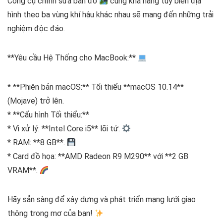
Công cụ chỉnh sửa bản đồ
cùng khả năng tùy biến địa
hình theo ba vùng khí hậu khác nhau sẽ mang đến những trải
nghiệm độc đáo.
**Yêu cầu Hệ Thống cho MacBook:**
* **Phiên bản macOS:** Tối thiểu **macOS 10.14**
(Mojave) trở lên.
* **Cấu hình Tối thiểu:**
* Vi xử lý: **Intel Core i5** lõi tứ.
* RAM: **8 GB**.
* Card đồ họa: **AMD Radeon R9 M290** với **2 GB
VRAM**.
Hãy sẵn sàng để xây dựng và phát triển mạng lưới giao
thông trong mơ của bạn!