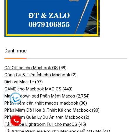
Danh mục
Cài Office cho Macbook OS
(48)
Công Cụ & Tiện Ích cho Macbook
(2)
Dịch vụ Maclife
(97)
GAME cho Macbook MAC OS
(440)
Maclife download Phần Mềm Macos
(2.754)
Phần mềm cần thiết macos macbook
(30)
Phần Mềm Đồ Họa & Thiết Kế cho Macbook
(90)
Phần Mềm Quản Lý Dự Án trên Macbook
(2)
Tải Adobe Lightroom Full cho macOS
(45)
Tải Adobe Premiere Pro cho MacBook Hỗ M1- M4
(41)