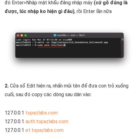
đó Enter>Nhập mật khẩu đăng nhập máy
(cứ gõ đúng là
được, lúc nhập ko hiện gì đâu)
, rồi Enter lần nữa
2.
Cửa sổ Edit hiện ra, nhấn mũi tên để đưa con trỏ xuống
cuối, sau đó copy các dòng sau dán vào:
127.0.0.1
topazlabs.com
127.0.0.1
auth.topazlabs.com
127.0.0.1
et.topazlabs.com