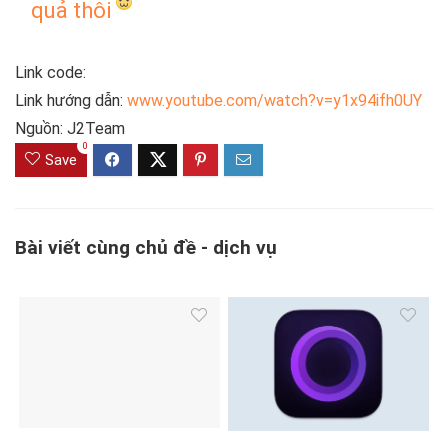
quả thôi
Link code:
Link hướng dẫn:
www.youtube.com/watch?v=y1x94ifh0UY
Nguồn: J2Team
0
Save
Bài viết cùng chủ đề - dịch vụ