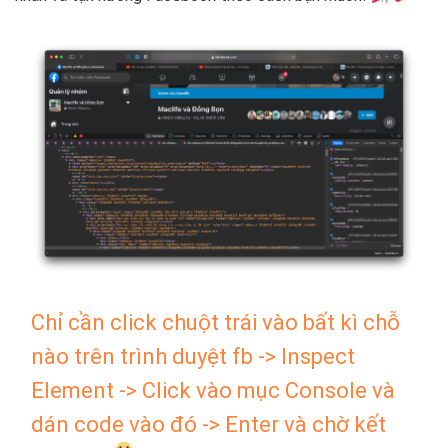
Chỉ cần click chuột trái vào bất kì chỗ
nào trên trình duyệt fb
-> Inspect
Element
-> Click vào mục
Console
và
dán code vào đó -> Enter và chờ kết