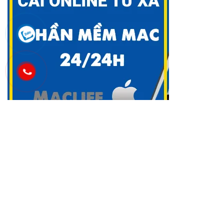
Danh mục
Cài Office cho Macbook OS
(48)