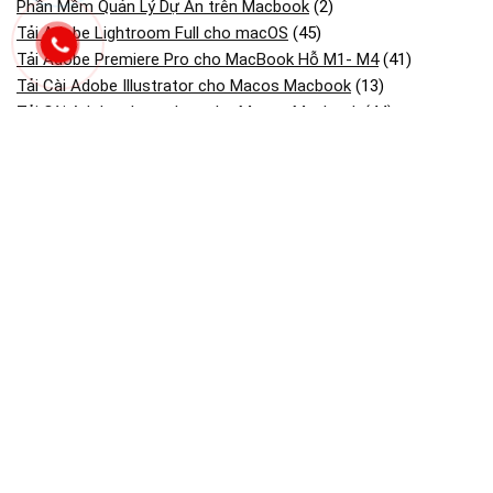
Phần Mềm Quản Lý Dự Án trên Macbook
(2)
Tải Adobe Lightroom Full cho macOS
(45)
Tải Adobe Premiere Pro cho MacBook Hỗ M1- M4
(41)
Tải Cài Adobe Illustrator cho Macos Macbook
(13)
Tải Cài Adobe photoshop cho Macos Macbook
(44)
Tải Cài AutoCAD cho Macbook OS
(26)
Tải và cài CorelDRAW cho Macos macbook
(18)
Tải và Cài SketchUp Cho MacBook
(13)
Bài viết mới
Dịch Vụ Cài Visual Studio & Sql Server Trên Macbook Mac Os
Dịch Vụ Cài Camtasia Studio Cho Macbook Mac Os
Dịch Vụ Cài Phần Mềm Tăng Tốc Tải File Cho Macbook Mac Os
Dịch Vụ Cài Microstation Trên Macbook Mac Os
Dịch Vụ Cài Etabs & Sap2000 Trên Macbook Mac Os
Dịch Vụ Cài Driver Và Kết Nối Máy In Qua Wi-fi/usb Cho