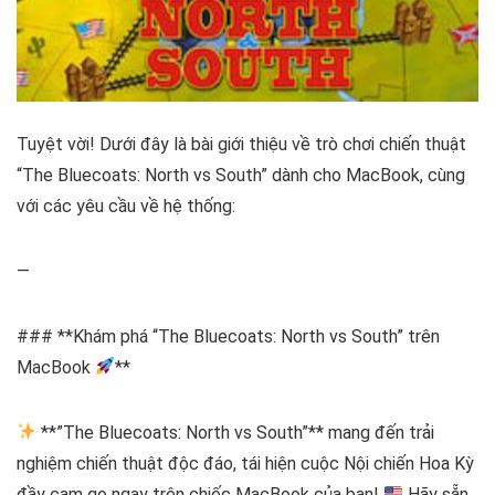
Tuyệt vời! Dưới đây là bài giới thiệu về trò chơi chiến thuật
“The Bluecoats: North vs South” dành cho MacBook, cùng
với các yêu cầu về hệ thống:
—
### **Khám phá “The Bluecoats: North vs South” trên
MacBook
**
**”The Bluecoats: North vs South”** mang đến trải
nghiệm chiến thuật độc đáo, tái hiện cuộc Nội chiến Hoa Kỳ
đầy cam go ngay trên chiếc MacBook của bạn!
Hãy sẵn