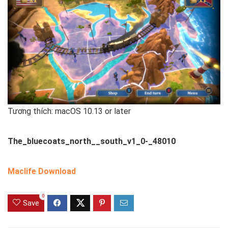
Tương thích: macOS 10.13 or later
The_bluecoats_north__south_v1_0-_48010
Maclife Download
0
Save