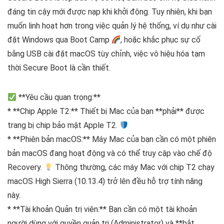
đáng tin cậy mới được nạp khi khởi động. Tuy nhiên, khi bạn
muốn linh hoạt hơn trong việc quản lý hệ thống, ví dụ như cài
đặt Windows qua Boot Camp
, hoặc khắc phục sự cố
bằng USB cài đặt macOS tùy chỉnh, việc vô hiệu hóa tạm
thời Secure Boot là cần thiết.
**Yêu cầu quan trọng:**
* **Chip Apple T2:** Thiết bị Mac của bạn **phải** được
trang bị chip bảo mật Apple T2.
* **Phiên bản macOS:** Máy Mac của bạn cần có một phiên
bản macOS đang hoạt động và có thể truy cập vào chế độ
Recovery.
Thông thường, các máy Mac với chip T2 chạy
macOS High Sierra (10.13.4) trở lên đều hỗ trợ tính năng
này.
* **Tài khoản Quản trị viên:** Bạn cần có một tài khoản
người dùng với quyền quản trị (Administrator) và **bắt