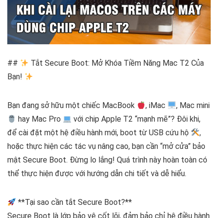
##
Tắt Secure Boot: Mở Khóa Tiềm Năng Mac T2 Của
Bạn!
Bạn đang sở hữu một chiếc MacBook
, iMac
, Mac mini
hay Mac Pro
với chip Apple T2 “mạnh mẽ”? Đôi khi,
để cài đặt một hệ điều hành mới, boot từ USB cứu hộ
,
hoặc thực hiện các tác vụ nâng cao, bạn cần “mở cửa” bảo
mật Secure Boot. Đừng lo lắng! Quá trình này hoàn toàn có
thể thực hiện được với hướng dẫn chi tiết và dễ hiểu.
**Tại sao cần tắt Secure Boot?**
Secure Boot là lớp bảo vệ cốt lõi, đảm bảo chỉ hệ điều hành