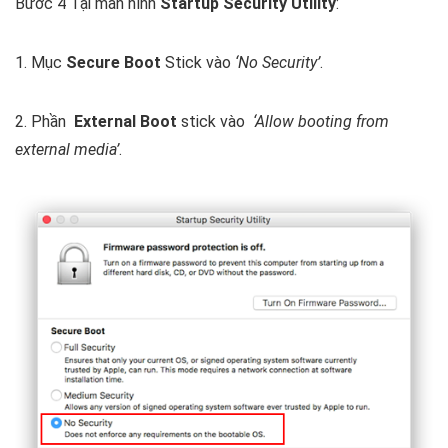
Bước 4 Tại màn hình
Startup Security Utility
:
1. Mục
Secure Boot
Stick vào
‘No Security’
.
2. Phần
External Boot
stick vào
‘Allow booting from
external media’
.