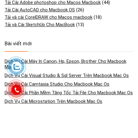
Tải Cài Adobe photoshop cho Macos Macbook
(44)
Tải Cài AutoCAD cho Macbook OS
(26)
Tải và cài CorelDRAW cho Macos macbook
(18)
Tải và Cài SketchUp Cho MacBook
(13)
Bài viết mới
Dịch Vụ Cài Máy In Canon, Hp, Epson, Brother Cho Macbook
Mac Os
Dịch Vụ Cài Visual Studio & Sql Server Trên Macbook Mac Os
Dịch Vụ Cài Camtasia Studio Cho Macbook Mac Os
Dịch Vụ Cài Phần Mềm Tăng Tốc Tải File Cho Macbook Mac Os
Dịch Vụ Cài Microstation Trên Macbook Mac Os
Dịch Vụ Cài Etabs & Sap2000 Trên Macbook Mac Os
Dịch Vụ Cài Driver Và Kết Nối Máy In Qua Wi-fi/usb Cho
Macbook Mac Os