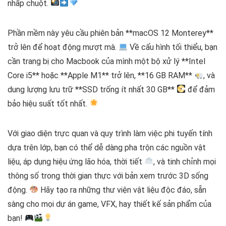
nhấp chuột.
Phần mềm này yêu cầu phiên bản **macOS 12 Monterey**
trở lên để hoạt động mượt mà.
Về cấu hình tối thiểu, bạn
cần trang bị cho Macbook của mình một bộ xử lý **Intel
Core i5** hoặc **Apple M1** trở lên, **16 GB RAM**
, và
dung lượng lưu trữ **SSD trống ít nhất 30 GB**
để đảm
bảo hiệu suất tốt nhất.
Với giao diện trực quan và quy trình làm việc phi tuyến tính
dựa trên lớp, bạn có thể dễ dàng pha trộn các nguồn vật
liệu, áp dụng hiệu ứng lão hóa, thời tiết
, và tinh chỉnh mọi
thông số trong thời gian thực với bản xem trước 3D sống
động.
Hãy tạo ra những thư viện vật liệu độc đáo, sẵn
sàng cho mọi dự án game, VFX, hay thiết kế sản phẩm của
bạn!