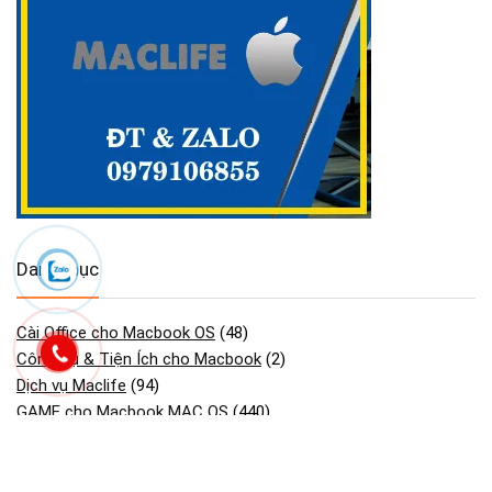
Danh mục
Cài Office cho Macbook OS
(48)
Công Cụ & Tiện Ích cho Macbook
(2)
Dịch vụ Maclife
(94)
GAME cho Macbook MAC OS
(440)
Maclife download Phần Mềm Macos
(2.754)
Phần mềm cần thiết macos macbook
(30)
Phần Mềm Đồ Họa & Thiết Kế cho Macbook
(90)