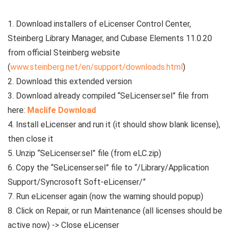
1. Download installers of eLicenser Control Center,
Steinberg Library Manager, and Cubase Elements 11.0.20
from official Steinberg website
(
www.steinberg.net/en/support/downloads.html
)
2. Download this extended version
3. Download already compiled “SeLicenser.sel” file from
here:
Maclife Download
4. Install eLicenser and run it (it should show blank license),
then close it
5. Unzip “SeLicenser.sel” file (from eLC.zip)
6. Copy the “SeLicenser.sel” file to “/Library/Application
Support/Syncrosoft Soft-eLicenser/”
7. Run eLicenser again (now the warning should popup)
8. Click on Repair, or run Maintenance (all licenses should be
active now) -> Close eLicenser