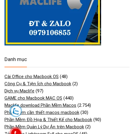
Danh mục
Cài Office cho Macbook OS
(48)
Công Cụ & Tiện Ích cho Macbook
(2)
Dịch vụ Maclife
(97)
GAME cho Macbook MAC OS
(440)
Maclife download Phần Mềm Macos
(2.754)
Phần mềm cần thiết macos macbook
(30)
Phần Mềm Đồ Họa & Thiết Kế cho Macbook
(90)
Phần Mềm Quản Lý Dự Án trên Macbook
(2)