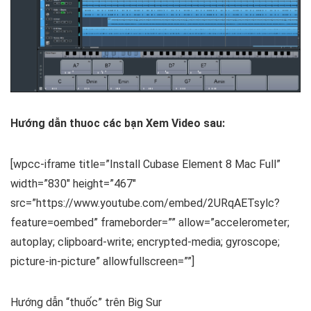
Hướng dẫn thuoc các bạn Xem Video sau:
[wpcc-iframe title=”Install Cubase Element 8 Mac Full”
width=”830″ height=”467″
src=”https://www.youtube.com/embed/2URqAETsylc?
feature=oembed” frameborder=”” allow=”accelerometer;
autoplay; clipboard-write; encrypted-media; gyroscope;
picture-in-picture” allowfullscreen=””]
Hướng dẫn “thuốc” trên Big Sur