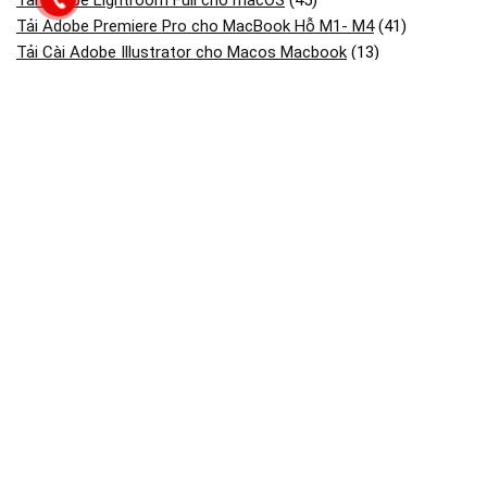
Tải Adobe Lightroom Full cho macOS
(45)
Tải Adobe Premiere Pro cho MacBook Hỗ M1- M4
(41)
Tải Cài Adobe Illustrator cho Macos Macbook
(13)
Tải Cài Adobe photoshop cho Macos Macbook
(44)
Tải Cài AutoCAD cho Macbook OS
(26)
Tải và cài CorelDRAW cho Macos macbook
(18)
Tải và Cài SketchUp Cho MacBook
(13)
Bài viết mới
Dịch Vụ Cài Bộ Adobe Substance 3d Cho Macbook Mac Os
Dịch Vụ Cài Rhino 3d (rhinoceros) Cho Macbook Mac Os
Dịch Vụ Cài Windows Arm Cho Macbook Chip M1, M2, M3, M4
Dịch Vụ Cài Adobe Media Encoder Cho Macbook Mac Os
Dịch Vụ Cài Enscape Render Cho Macbook Mac Os
Dịch Vụ Cài Adobe Dreamweaver Cho Macbook Mac Os
Dịch Vụ Cài Autocad Cho Macbook Mac Os