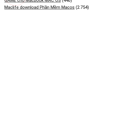
GAME cho Macbook MAC OS
(440)
Maclife download Phần Mềm Macos
(2.754)
Phần mềm cần thiết macos macbook
(30)
Phần Mềm Đồ Họa & Thiết Kế cho Macbook
(90)
Phần Mềm Quản Lý Dự Án trên Macbook
(2)
Tải Adobe Lightroom Full cho macOS
(45)
Tải Adobe Premiere Pro cho MacBook Hỗ M1- M4
(41)
Tải Cài Adobe Illustrator cho Macos Macbook
(13)
Tải Cài Adobe photoshop cho Macos Macbook
(44)
Tải Cài AutoCAD cho Macbook OS
(26)
Tải và cài CorelDRAW cho Macos macbook
(18)
Tải và Cài SketchUp Cho MacBook
(13)
Bài viết mới
Dịch Vụ Cài Enscape Render Cho Macbook Mac Os
Dịch Vụ Cài Adobe Dreamweaver Cho Macbook Mac Os
Dịch Vụ Cài Autocad Cho Macbook Mac Os