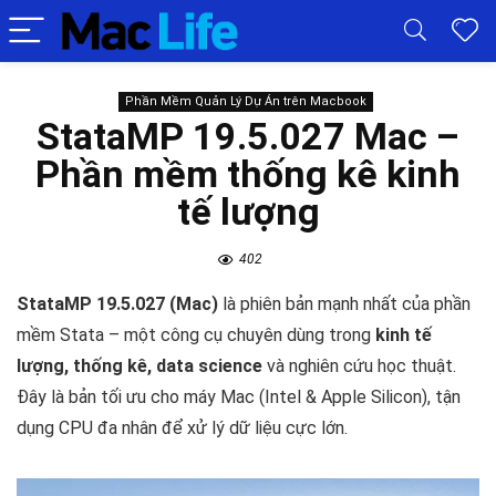
Phần Mềm Quản Lý Dự Án trên Macbook
StataMP 19.5.027 Mac –
Phần mềm thống kê kinh
tế lượng
402
StataMP 19.5.027 (Mac)
là phiên bản mạnh nhất của phần
mềm Stata – một công cụ chuyên dùng trong
kinh tế
lượng, thống kê, data science
và nghiên cứu học thuật.
Đây là bản tối ưu cho máy Mac (Intel & Apple Silicon), tận
dụng CPU đa nhân để xử lý dữ liệu cực lớn.