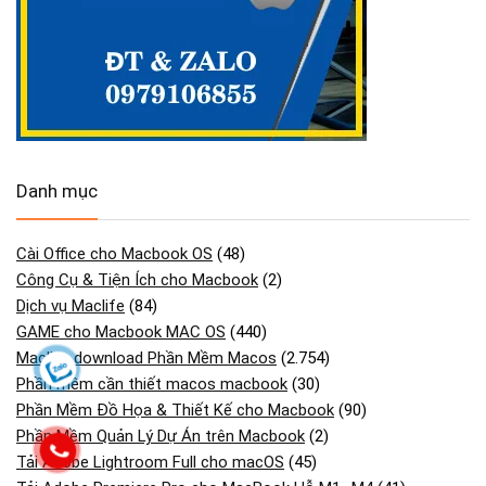
Danh mục
Cài Office cho Macbook OS
(48)
Công Cụ & Tiện Ích cho Macbook
(2)
Dịch vụ Maclife
(84)
GAME cho Macbook MAC OS
(440)
Maclife download Phần Mềm Macos
(2.754)
Phần mềm cần thiết macos macbook
(30)
Phần Mềm Đồ Họa & Thiết Kế cho Macbook
(90)
Phần Mềm Quản Lý Dự Án trên Macbook
(2)
Tải Adobe Lightroom Full cho macOS
(45)