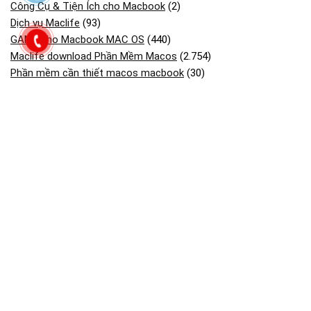
Công Cụ & Tiện Ích cho Macbook
(2)
Dịch vụ Maclife
(93)
GAME cho Macbook MAC OS
(440)
Maclife download Phần Mềm Macos
(2.754)
Phần mềm cần thiết macos macbook
(30)
Phần Mềm Đồ Họa & Thiết Kế cho Macbook
(90)
Phần Mềm Quản Lý Dự Án trên Macbook
(2)
Tải Adobe Lightroom Full cho macOS
(45)
Tải Adobe Premiere Pro cho MacBook Hỗ M1- M4
(41)
Tải Cài Adobe Illustrator cho Macos Macbook
(13)
Tải Cài Adobe photoshop cho Macos Macbook
(44)
Tải Cài AutoCAD cho Macbook OS
(26)
Tải và cài CorelDRAW cho Macos macbook
(18)
Tải và Cài SketchUp Cho MacBook
(13)
Bài viết mới
Dịch Vụ Cài Enscape Render Cho Macbook Mac Os