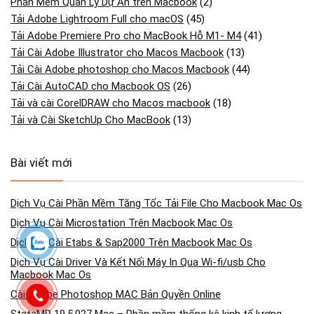
Phần Mềm Quản Lý Dự Án trên Macbook
(2)
Tải Adobe Lightroom Full cho macOS
(45)
Tải Adobe Premiere Pro cho MacBook Hỗ M1- M4
(41)
Tải Cài Adobe Illustrator cho Macos Macbook
(13)
Tải Cài Adobe photoshop cho Macos Macbook
(44)
Tải Cài AutoCAD cho Macbook OS
(26)
Tải và cài CorelDRAW cho Macos macbook
(18)
Tải và Cài SketchUp Cho MacBook
(13)
Bài viết mới
Dịch Vụ Cài Phần Mềm Tăng Tốc Tải File Cho Macbook Mac Os
Dịch Vụ Cài Microstation Trên Macbook Mac Os
Dịch Vụ Cài Etabs & Sap2000 Trên Macbook Mac Os
Dịch Vụ Cài Driver Và Kết Nối Máy In Qua Wi-fi/usb Cho
Macbook Mac Os
Cài Adobe Photoshop MAC Bản Quyền Online