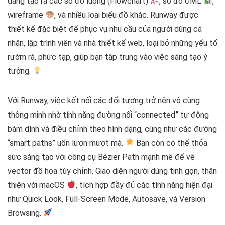
dàng tạo ra các sơ đồ luồng (Flowchart)
, sơ đồ UML
,
wireframe
, và nhiều loại biểu đồ khác. Runway được
thiết kế đặc biệt để phục vụ nhu cầu của người dùng cá
nhân, lập trình viên và nhà thiết kế web, loại bỏ những yếu tố
rườm rà, phức tạp, giúp bạn tập trung vào việc sáng tạo ý
tưởng.
Với Runway, việc kết nối các đối tượng trở nên vô cùng
thông minh nhờ tính năng đường nối “connected” tự động
bám dính và điều chỉnh theo hình dạng, cũng như các đường
“smart paths” uốn lượn mượt mà.
Bạn còn có thể thỏa
sức sáng tạo với công cụ Bézier Path mạnh mẽ để vẽ
vector đồ họa tùy chỉnh. Giao diện người dùng tinh gọn, thân
thiện với macOS
, tích hợp đầy đủ các tính năng hiện đại
như Quick Look, Full-Screen Mode, Autosave, và Version
Browsing.