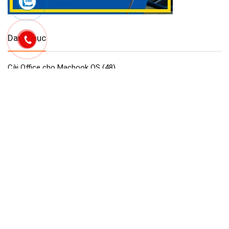
Danh mục
Cài Office cho Macbook OS
(48)
Công Cụ & Tiện Ích cho Macbook
(2)
Dịch vụ Maclife
(96)
GAME cho Macbook MAC OS
(440)
Maclife download Phần Mềm Macos
(2.754)
Phần mềm cần thiết macos macbook
(30)
Phần Mềm Đồ Họa & Thiết Kế cho Macbook
(90)
Phần Mềm Quản Lý Dự Án trên Macbook
(2)
Tải Adobe Lightroom Full cho macOS
(45)
Tải Adobe Premiere Pro cho MacBook Hỗ M1- M4
(41)
Tải Cài Adobe Illustrator cho Macos Macbook
(13)
Tải Cài Adobe photoshop cho Macos Macbook
(44)
Tải Cài AutoCAD cho Macbook OS
(26)
Tải và cài CorelDRAW cho Macos macbook
(18)