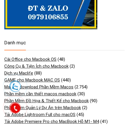
Danh mục
Cài Office cho Macbook OS
(48)
Công Cụ & Tiện Ích cho Macbook
(2)
Dịch vụ Maclife
(88)
GAME cho Macbook MAC OS
(440)
Maclife download Phần Mềm Macos
(2.754)
Phần mềm cần thiết macos macbook
(30)
Phần Mềm Đồ Họa & Thiết Kế cho Macbook
(90)
Phần Mềm Quản Lý Dự Án trên Macbook
(2)
Tải Adobe Lightroom Full cho macOS
(45)
Tải Adobe Premiere Pro cho MacBook Hỗ M1- M4
(41)
Tải Cài Adobe Illustrator cho Macos Macbook
(13)