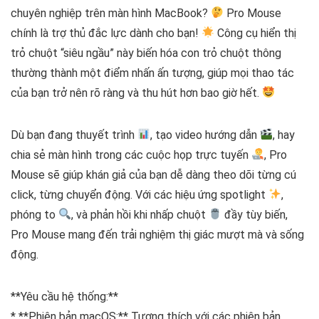
chuyên nghiệp trên màn hình MacBook?
Pro Mouse
chính là trợ thủ đắc lực dành cho bạn!
Công cụ hiển thị
trỏ chuột “siêu ngầu” này biến hóa con trỏ chuột thông
thường thành một điểm nhấn ấn tượng, giúp mọi thao tác
của bạn trở nên rõ ràng và thu hút hơn bao giờ hết.
Dù bạn đang thuyết trình
, tạo video hướng dẫn
, hay
chia sẻ màn hình trong các cuộc họp trực tuyến
, Pro
Mouse sẽ giúp khán giả của bạn dễ dàng theo dõi từng cú
click, từng chuyển động. Với các hiệu ứng spotlight
,
phóng to
, và phản hồi khi nhấp chuột
đầy tùy biến,
Pro Mouse mang đến trải nghiệm thị giác mượt mà và sống
động.
**Yêu cầu hệ thống:**
* **Phiên bản macOS:** Tương thích với các phiên bản