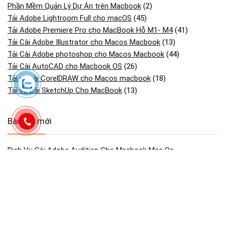
Phần Mềm Quản Lý Dự Án trên Macbook
(2)
Tải Adobe Lightroom Full cho macOS
(45)
Tải Adobe Premiere Pro cho MacBook Hỗ M1- M4
(41)
Tải Cài Adobe Illustrator cho Macos Macbook
(13)
Tải Cài Adobe photoshop cho Macos Macbook
(44)
Tải Cài AutoCAD cho Macbook OS
(26)
Tải và cài CorelDRAW cho Macos macbook
(18)
Tải và Cài SketchUp Cho MacBook
(13)
Bài viết mới
Dịch Vụ Cài Adobe Audition Cho Macbook Mac Os
Dịch Vụ Cài Adobe Acrobat Pro Cho Macbook Mac Os
Dịch Vụ Cài Windows 10/11 Cho Macbook
Dịch Vụ Cài Zbrush Cho Macbook Mac Os
Dịch Vụ Cài Bộ Adobe Substance 3d Cho Macbook Mac Os
Dịch Vụ Cài Rhino 3d (rhinoceros) Cho Macbook Mac Os