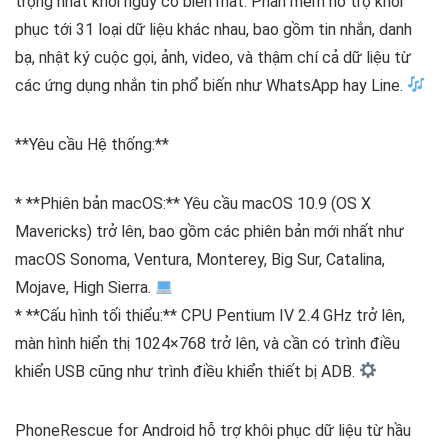
trọng nhất khỏi nguy cơ biến mất. Phần mềm hỗ trợ khôi
phục tới 31 loại dữ liệu khác nhau, bao gồm tin nhắn, danh
bạ, nhật ký cuộc gọi, ảnh, video, và thậm chí cả dữ liệu từ
các ứng dụng nhắn tin phổ biến như WhatsApp hay Line.
**Yêu cầu Hệ thống:**
* **Phiên bản macOS:** Yêu cầu macOS 10.9 (OS X
Mavericks) trở lên, bao gồm các phiên bản mới nhất như
macOS Sonoma, Ventura, Monterey, Big Sur, Catalina,
Mojave, High Sierra.
* **Cấu hình tối thiểu:** CPU Pentium IV 2.4 GHz trở lên,
màn hình hiển thị 1024×768 trở lên, và cần có trình điều
khiển USB cũng như trình điều khiển thiết bị ADB.
PhoneRescue for Android hỗ trợ khôi phục dữ liệu từ hầu