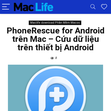
Maclife download Phần Mềm Macos
PhoneRescue for Android
trên Mac – Cứu dữ liệu
trên thiết bị Android
8