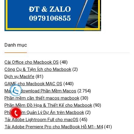
Danh mục
Cài Office cho Macbook OS
(48)
Công Cụ & Tiện Ích cho Macbook
(2)
Dịch vụ Maclife
(81)
GAME cho Macbook MAC OS
(440)
Maclife download Phần Mềm Macos
(2.754)
Phần mềm cần thiết macos macbook
(30)
Phần Mềm Đồ Họa & Thiết Kế cho Macbook
(90)
Phần Mềm Quản Lý Dự Án trên Macbook
(2)
Tải Adobe Lightroom Full cho macOS
(45)
Tải Adobe Premiere Pro cho MacBook Hỗ M1- M4
(41)
Tải Cài Adobe Illustrator cho Macos Macbook
(13)