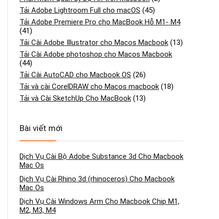
Tải Adobe Lightroom Full cho macOS
(45)
Tải Adobe Premiere Pro cho MacBook Hỗ M1- M4
(41)
Tải Cài Adobe Illustrator cho Macos Macbook
(13)
Tải Cài Adobe photoshop cho Macos Macbook
(44)
Tải Cài AutoCAD cho Macbook OS
(26)
Tải và cài CorelDRAW cho Macos macbook
(18)
Tải và Cài SketchUp Cho MacBook
(13)
Bài viết mới
Dịch Vụ Cài Bộ Adobe Substance 3d Cho Macbook
Mac Os
Dịch Vụ Cài Rhino 3d (rhinoceros) Cho Macbook
Mac Os
Dịch Vụ Cài Windows Arm Cho Macbook Chip M1,
M2, M3, M4