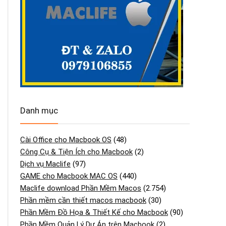
Danh mục
Cài Office cho Macbook OS
(48)
Công Cụ & Tiện Ích cho Macbook
(2)
Dịch vụ Maclife
(97)
GAME cho Macbook MAC OS
(440)
Maclife download Phần Mềm Macos
(2.754)
Phần mềm cần thiết macos macbook
(30)
Phần Mềm Đồ Họa & Thiết Kế cho Macbook
(90)
Phần Mềm Quản Lý Dự Án trên Macbook
(2)