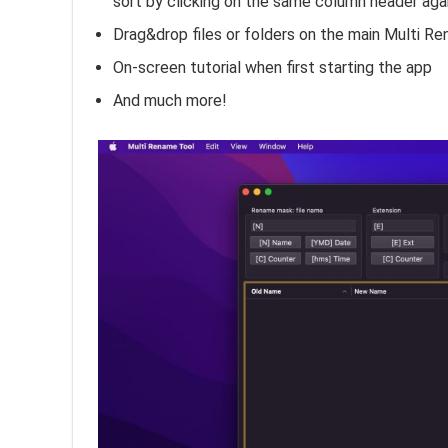
sort by clicking on the same column header agai
Drag&drop files or folders on the main Multi R
On-screen tutorial when first starting the app
And much more!