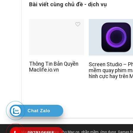
Bài viết cùng chủ đề - dịch vụ
Thông Tin Bản Quyền
Screen Studio – P
Maclife.io.vn
mềm quay phim m
hình cực hay trên 
Chat Zalo
Maclife : Macbook Apps, cho Mac os, phần mềm, ứng dụng, Games f
0979106855