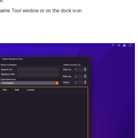
n.
ename Tool window or on the dock icon