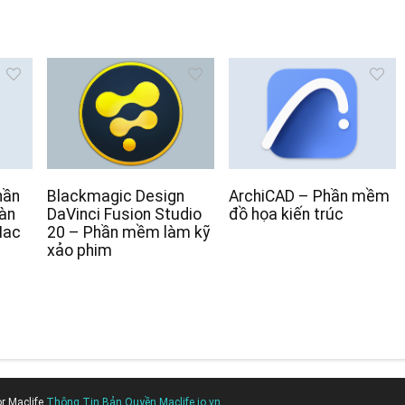
hần
Blackmagic Design
ArchiCAD – Phần mềm
àn
DaVinci Fusion Studio
đồ họa kiến trúc
Mac
20 – Phần mềm làm kỹ
xảo phim
or
Maclife
Thông Tin Bản Quyền Maclife.io.vn