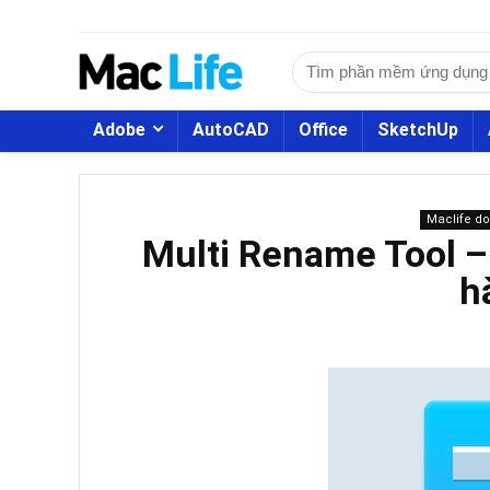
Adobe
AutoCAD
Office
SketchUp
Maclife d
Multi Rename Tool – 
h