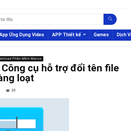
App Ứng Dụng Video
APP Thiết kế
Games
Dịch V
ownload Phần Mềm Macos
Công cụ hỗ trợ đổi tên file
àng loạt
35