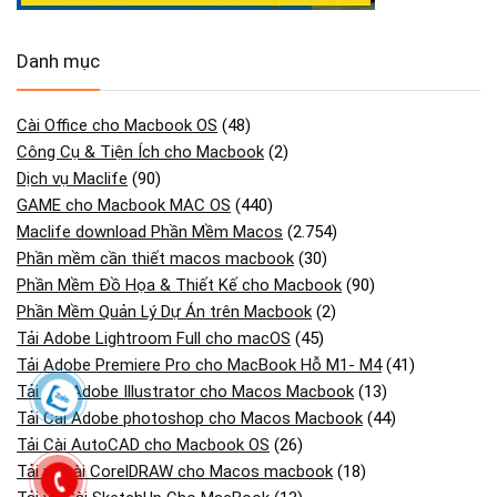
Danh mục
Cài Office cho Macbook OS
(48)
Công Cụ & Tiện Ích cho Macbook
(2)
Dịch vụ Maclife
(90)
GAME cho Macbook MAC OS
(440)
Maclife download Phần Mềm Macos
(2.754)
Phần mềm cần thiết macos macbook
(30)
Phần Mềm Đồ Họa & Thiết Kế cho Macbook
(90)
Phần Mềm Quản Lý Dự Án trên Macbook
(2)
Tải Adobe Lightroom Full cho macOS
(45)
Tải Adobe Premiere Pro cho MacBook Hỗ M1- M4
(41)
Tải Cài Adobe Illustrator cho Macos Macbook
(13)
Tải Cài Adobe photoshop cho Macos Macbook
(44)
Tải Cài AutoCAD cho Macbook OS
(26)
Tải và cài CorelDRAW cho Macos macbook
(18)