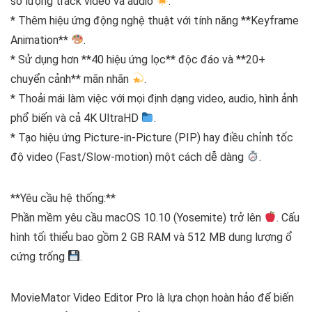
số lượng track video và audio
.
* Thêm hiệu ứng động nghệ thuật với tính năng **Keyframe
Animation**
.
* Sử dụng hơn **40 hiệu ứng lọc** độc đáo và **20+
chuyển cảnh** mãn nhãn
.
* Thoải mái làm việc với mọi định dạng video, audio, hình ảnh
phổ biến và cả 4K UltraHD
.
* Tạo hiệu ứng Picture-in-Picture (PIP) hay điều chỉnh tốc
độ video (Fast/Slow-motion) một cách dễ dàng
.
**Yêu cầu hệ thống:**
Phần mềm yêu cầu macOS 10.10 (Yosemite) trở lên
. Cấu
hình tối thiểu bao gồm 2 GB RAM và 512 MB dung lượng ổ
cứng trống
.
MovieMator Video Editor Pro là lựa chọn hoàn hảo để biến