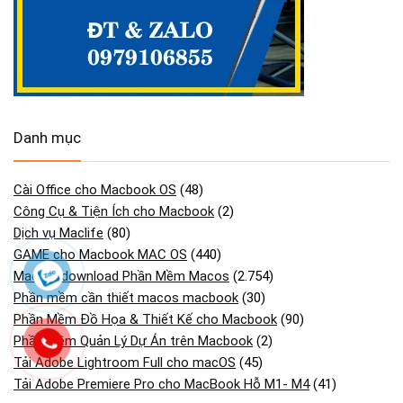
Danh mục
Cài Office cho Macbook OS
(48)
Công Cụ & Tiện Ích cho Macbook
(2)
Dịch vụ Maclife
(80)
GAME cho Macbook MAC OS
(440)
Maclife download Phần Mềm Macos
(2.754)
Phần mềm cần thiết macos macbook
(30)
Phần Mềm Đồ Họa & Thiết Kế cho Macbook
(90)
Phần Mềm Quản Lý Dự Án trên Macbook
(2)
Tải Adobe Lightroom Full cho macOS
(45)
Tải Adobe Premiere Pro cho MacBook Hỗ M1- M4
(41)