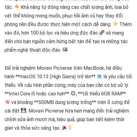
tắc.
Khả năng tự động nâng cao chất lượng ảnh, loại bỏ
vật thể không mong muốn, phục hồi ảnh cũ hay thay đổi
phông nền đều được thực hiện một cách dễ dàng.
Thêm
vào đó, hơn 100 bộ lọc và hiệu ứng độc đáo
sẽ mang
đến cho bạn nguồn cảm hứng bất tận để tạo ra những tác
phẩm nghệ thuật độc đáo.
Để trải nghiệm Movavi Picverse trên MacBook, hệ điều
hành **macOS 10.13 (High Sierra) trở lên**
là yêu cầu tối
thiểu. Về cấu hình phần cứng, máy của bạn cần có bộ xử lý
**Intel Core i5 hoặc cao hơn**
, **tối thiểu 6GB RAM**
và khoảng **500MB dung lượng trống** trên ổ cứng để
cài đặt
. Movavi Picverse hứa hẹn mang đến trải nghiệm
chỉnh sửa ảnh mượt mà, hiệu quả, giúp bạn tiết kiệm thời
gian và thỏa sức sáng tạo.