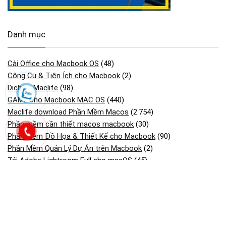
Danh mục
Cài Office cho Macbook OS
(48)
Công Cụ & Tiện Ích cho Macbook
(2)
Dịch vụ Maclife
(98)
GAME cho Macbook MAC OS
(440)
Maclife download Phần Mềm Macos
(2.754)
Phần mềm cần thiết macos macbook
(30)
Phần Mềm Đồ Họa & Thiết Kế cho Macbook
(90)
Phần Mềm Quản Lý Dự Án trên Macbook
(2)
Tải Adobe Lightroom Full cho macOS
(45)
Tải Adobe Premiere Pro cho MacBook Hỗ M1- M4
(41)
Tải Cài Adobe Illustrator cho Macos Macbook
(13)
Tải Cài Adobe photoshop cho Macos Macbook
(44)
Tải Cài AutoCAD cho Macbook OS
(26)
Tải và cài CorelDRAW cho Macos macbook
(18)