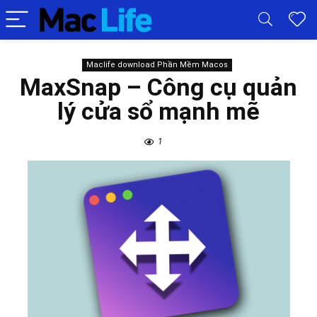
Maclife download Phần Mềm Macos
MaxSnap – Công cụ quản
lý cửa sổ mạnh mẽ
1