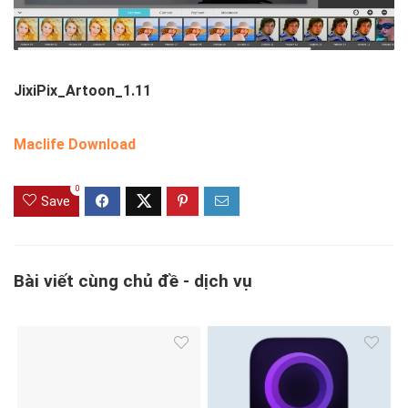
JixiPix_Artoon_1.11
Maclife Download
0
Save
Bài viết cùng chủ đề - dịch vụ