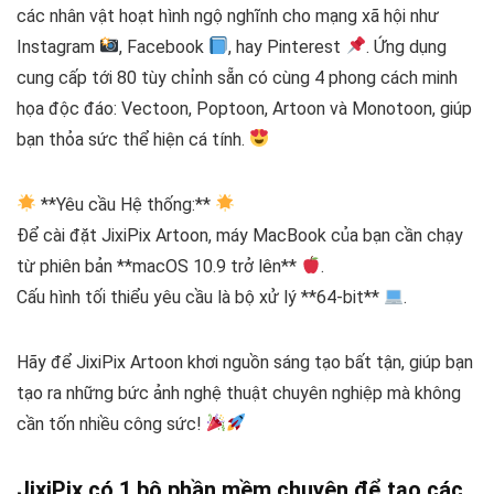
các nhân vật hoạt hình ngộ nghĩnh cho mạng xã hội như
Instagram
, Facebook
, hay Pinterest
. Ứng dụng
cung cấp tới 80 tùy chỉnh sẵn có cùng 4 phong cách minh
họa độc đáo: Vectoon, Poptoon, Artoon và Monotoon, giúp
bạn thỏa sức thể hiện cá tính.
**Yêu cầu Hệ thống:**
Để cài đặt JixiPix Artoon, máy MacBook của bạn cần chạy
từ phiên bản **macOS 10.9 trở lên**
.
Cấu hình tối thiểu yêu cầu là bộ xử lý **64-bit**
.
Hãy để JixiPix Artoon khơi nguồn sáng tạo bất tận, giúp bạn
tạo ra những bức ảnh nghệ thuật chuyên nghiệp mà không
cần tốn nhiều công sức!
JixiPix có 1 bộ phần mềm chuyên để tạo các