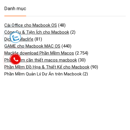
Danh mục
Cài Office cho Macbook OS
(48)
Công Cụ & Tiện Ích cho Macbook
(2)
Dịch vụ Maclife
(81)
GAME cho Macbook MAC OS
(440)
Maclife download Phần Mềm Macos
(2.754)
Phần mềm cần thiết macos macbook
(30)
Phần Mềm Đồ Họa & Thiết Kế cho Macbook
(90)
Phần Mềm Quản Lý Dự Án trên Macbook
(2)
Tải Adobe Lightroom Full cho macOS
(45)
Tải Adobe Premiere Pro cho MacBook Hỗ M1- M4
(41)
Tải Cài Adobe Illustrator cho Macos Macbook
(13)
Tải Cài Adobe photoshop cho Macos Macbook
(44)
Tải Cài AutoCAD cho Macbook OS
(26)
Tải và cài CorelDRAW cho Macos macbook
(18)
Tải và Cài SketchUp Cho MacBook
(13)