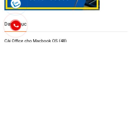
Danh mục
Cài Office cho Macbook OS
(48)
Công Cụ & Tiện Ích cho Macbook
(2)
Dịch vụ Maclife
(91)
GAME cho Macbook MAC OS
(440)
Maclife download Phần Mềm Macos
(2.754)
Phần mềm cần thiết macos macbook
(30)
Phần Mềm Đồ Họa & Thiết Kế cho Macbook
(90)
Phần Mềm Quản Lý Dự Án trên Macbook
(2)
Tải Adobe Lightroom Full cho macOS
(45)
Tải Adobe Premiere Pro cho MacBook Hỗ M1- M4
(41)
Tải Cài Adobe Illustrator cho Macos Macbook
(13)
Tải Cài Adobe photoshop cho Macos Macbook
(44)
Tải Cài AutoCAD cho Macbook OS
(26)