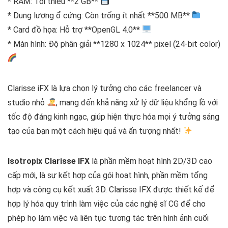
* RAM: Tối thiểu **2 GB**
* Dung lượng ổ cứng: Còn trống ít nhất **500 MB**
* Card đồ họa: Hỗ trợ **OpenGL 4.0**
* Màn hình: Độ phân giải **1280 x 1024** pixel (24-bit color)
Clarisse iFX là lựa chọn lý tưởng cho các freelancer và
studio nhỏ
, mang đến khả năng xử lý dữ liệu khổng lồ với
tốc độ đáng kinh ngạc, giúp hiện thực hóa mọi ý tưởng sáng
tạo của bạn một cách hiệu quả và ấn tượng nhất!
Isotropix Clarisse IFX
là phần mềm hoạt hình 2D/3D cao
cấp mới, là sự kết hợp của gói hoạt hình, phần mềm tổng
hợp và công cụ kết xuất 3D. Clarisse IFX được thiết kế để
hợp lý hóa quy trình làm việc của các nghệ sĩ CG để cho
phép họ làm việc và liên tục tương tác trên hình ảnh cuối