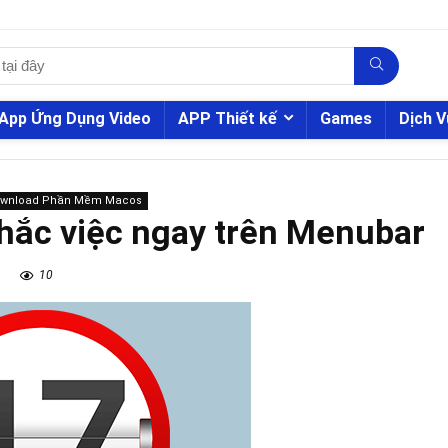
App Ứng Dụng Video
APP Thiết kế
Games
Dịch V
ownload Phần Mềm Macos
nhắc việc ngay trên Menubar
10