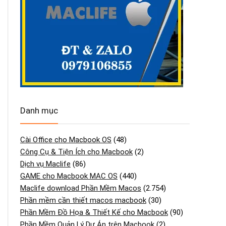
Danh mục
Cài Office cho Macbook OS
(48)
Công Cụ & Tiện Ích cho Macbook
(2)
Dịch vụ Maclife
(86)
GAME cho Macbook MAC OS
(440)
Maclife download Phần Mềm Macos
(2.754)
Phần mềm cần thiết macos macbook
(30)
Phần Mềm Đồ Họa & Thiết Kế cho Macbook
(90)
Phần Mềm Quản Lý Dự Án trên Macbook
(2)