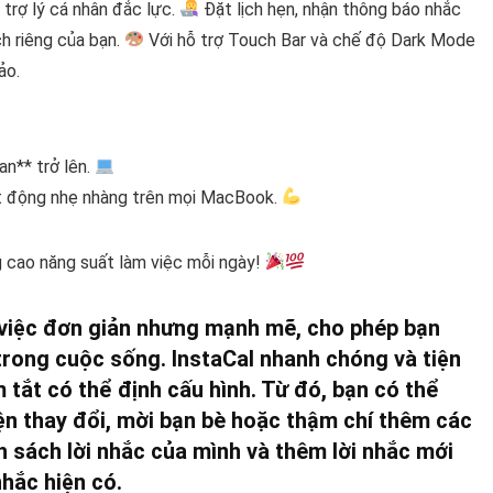
 trợ lý cá nhân đắc lực.
Đặt lịch hẹn, nhận thông báo nhắc
ch riêng của bạn.
Với hỗ trợ Touch Bar và chế độ Dark Mode
ảo.
an** trở lên.
oạt động nhẹ nhàng trên mọi MacBook.
g cao năng suất làm việc mỗi ngày!
c việc đơn giản nhưng mạnh mẽ, cho phép bạn
 trong cuộc sống. InstaCal nhanh chóng và tiện
m tắt có thể định cấu hình. Từ đó, bạn có thể
iện thay đổi, mời bạn bè hoặc thậm chí thêm các
 sách lời nhắc của mình và thêm lời nhắc mới
hắc hiện có.