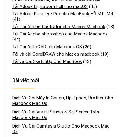
Tải Adobe Lightroom Full cho macOS
(45)
Tải Adobe Premiere Pro cho MacBook Hỗ M1- M4
(41)
Tải Cài Adobe Illustrator cho Macos Macbook
(13)
Tải Cài Adobe photoshop cho Macos Macbook
(44)
Tải Cài AutoCAD cho Macbook OS
(26)
Tải và cài CorelDRAW cho Macos macbook
(18)
Tải và Cài SketchUp Cho MacBook
(13)
Bài viết mới
Dịch Vụ Cài Máy In Canon, Hp, Epson, Brother Cho
Macbook Mac Os
Dịch Vụ Cài Visual Studio & Sql Server Trên
Macbook Mac Os
Dịch Vụ Cài Camtasia Studio Cho Macbook Mac
Os