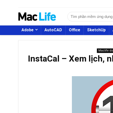
Adobe
AutoCAD
Office
SketchUp
Maclife d
InstaCal – Xem lịch, 