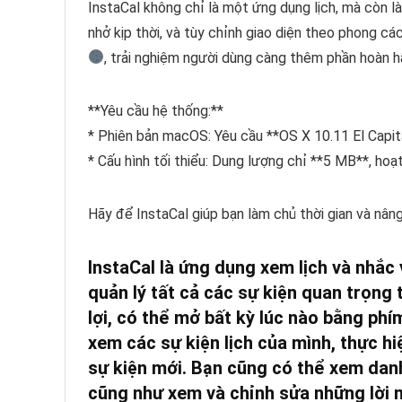
InstaCal không chỉ là một ứng dụng lịch, mà còn là
nhở kịp thời, và tùy chỉnh giao diện theo phong cá
, trải nghiệm người dùng càng thêm phần hoàn h
**Yêu cầu hệ thống:**
* Phiên bản macOS: Yêu cầu **OS X 10.11 El Capit
* Cấu hình tối thiểu: Dung lượng chỉ **5 MB**, h
Hãy để InstaCal giúp bạn làm chủ thời gian và nân
InstaCal là ứng dụng xem lịch và nhắ
quản lý tất cả các sự kiện quan trọng
lợi, có thể mở bất kỳ lúc nào bằng phí
xem các sự kiện lịch của mình, thực h
sự kiện mới. Bạn cũng có thể xem danh
cũng như xem và chỉnh sửa những lời n