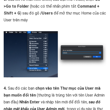
>Go to Folder
(hoặc có thể nhấn phím tắt
Command +
Shift + G
) sau đó gõ
/Users
để mở thư mục Home của các
User trên máy
4.
Sau đó các bạn
chọn vào tên Thư mục của User mà
bạn muốn đổi tên
(thường là trùng tên với tên User Admin
ban đầu)
Nhấn Enter
và nhập tên mới để đổi tên,
sau đó
nhập mật khẩu của User Admin mới.
trong ví dụ này là thư