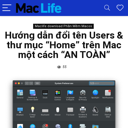
Maclife download Phần Mềm Macos
Hướng dẫn đổi tên Users &
thư mục “Home” trên Mac
một cách “AN TOÀN”
55