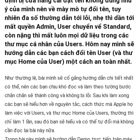
định bị cửa hàng cài đặt tên không đúng như
ý của mình nên về mày mò tự đổi tên, tuy
nhiên đa số thường dẫn tới lỗi, nhẹ thì dần tới
mất quyền Admin, User chuyển vể Standard,
còn nặng thì mất luôn mọi dữ liệu trong các
thư mục cá nhân của Users. Hôm nay mình sẽ
hướng dẫn các bạn cách đổi tên User (và thư
mục Home của User) một cách an toàn nhất.
Như thường lệ, bài mình sẽ cố gắng hướng dẫn chi tiết nhất
có thể, nên các bạn chịu khó đọc và làm theo tường bước
chắn chắn sẽ thành công và không bị lỗi. Sau khi làm xong
các bạn sẽ hiểu hơn về nguyên tắc, cách thức mà Apple họ
làm việc với Users, và thư mục Home của Users, thường thì
chỉ làm 1 lần, sau đó bạn sẽ hiểu và có thể tự đổi mà không
cần đọc lại bài này nữa.
Trong bài này mình sẽ hướng dẫn Demo trực tiếp trên máy