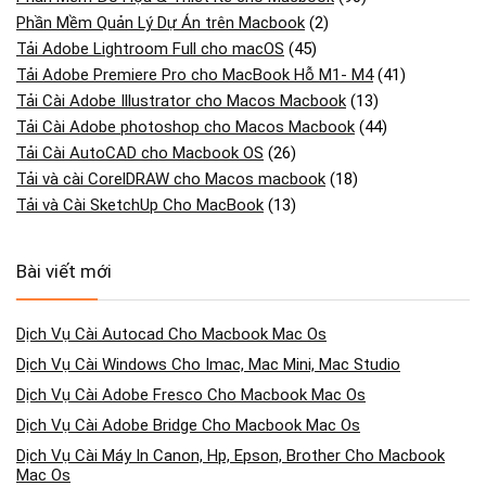
Phần Mềm Quản Lý Dự Án trên Macbook
(2)
Tải Adobe Lightroom Full cho macOS
(45)
Tải Adobe Premiere Pro cho MacBook Hỗ M1- M4
(41)
Tải Cài Adobe Illustrator cho Macos Macbook
(13)
Tải Cài Adobe photoshop cho Macos Macbook
(44)
Tải Cài AutoCAD cho Macbook OS
(26)
Tải và cài CorelDRAW cho Macos macbook
(18)
Tải và Cài SketchUp Cho MacBook
(13)
Bài viết mới
Dịch Vụ Cài Autocad Cho Macbook Mac Os
Dịch Vụ Cài Windows Cho Imac, Mac Mini, Mac Studio
Dịch Vụ Cài Adobe Fresco Cho Macbook Mac Os
Dịch Vụ Cài Adobe Bridge Cho Macbook Mac Os
Dịch Vụ Cài Máy In Canon, Hp, Epson, Brother Cho Macbook
Mac Os