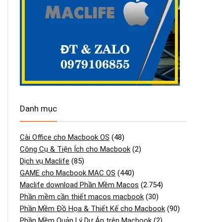
Danh mục
Cài Office cho Macbook OS
(48)
Công Cụ & Tiện Ích cho Macbook
(2)
Dịch vụ Maclife
(85)
GAME cho Macbook MAC OS
(440)
Maclife download Phần Mềm Macos
(2.754)
Phần mềm cần thiết macos macbook
(30)
Phần Mềm Đồ Họa & Thiết Kế cho Macbook
(90)
Phần Mềm Quản Lý Dự Án trên Macbook
(2)