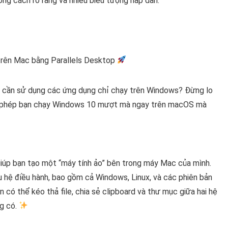
ong cách rõ ràng và nhiều biểu tượng hấp dẫn.
trên Mac bằng Parallels Desktop
i cần sử dụng các ứng dụng chỉ chạy trên Windows? Đừng lo
cho phép bạn chạy Windows 10 mượt mà ngay trên macOS mà
iúp bạn tạo một “máy tính ảo” bên trong máy Mac của mình.
u hệ điều hành, bao gồm cả Windows, Linux, và các phiên bản
 có thể kéo thả file, chia sẻ clipboard và thư mục giữa hai hệ
ng có.