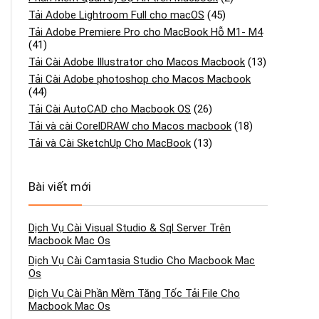
Tải Adobe Lightroom Full cho macOS
(45)
Tải Adobe Premiere Pro cho MacBook Hỗ M1- M4
(41)
Tải Cài Adobe Illustrator cho Macos Macbook
(13)
Tải Cài Adobe photoshop cho Macos Macbook
(44)
Tải Cài AutoCAD cho Macbook OS
(26)
Tải và cài CorelDRAW cho Macos macbook
(18)
Tải và Cài SketchUp Cho MacBook
(13)
Bài viết mới
Dịch Vụ Cài Visual Studio & Sql Server Trên
Macbook Mac Os
Dịch Vụ Cài Camtasia Studio Cho Macbook Mac
Os
Dịch Vụ Cài Phần Mềm Tăng Tốc Tải File Cho
Macbook Mac Os