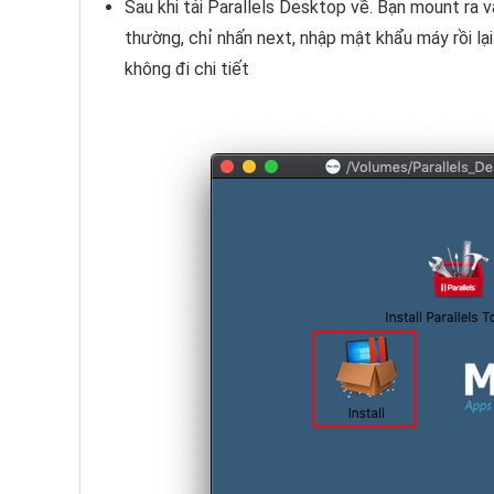
Sau khi tải Parallels Desktop về. Bạn mount ra v
thường, chỉ nhấn next, nhập mật khẩu máy rồi lạ
không đi chi tiết