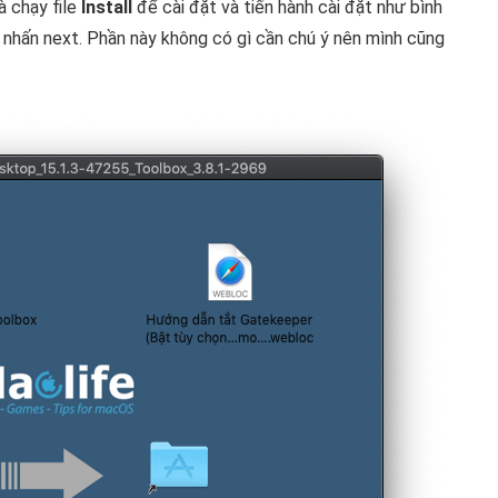
à chạy file
Install
để cài đặt và tiến hành cài đặt như bình
i nhấn next. Phần này không có gì cần chú ý nên mình cũng