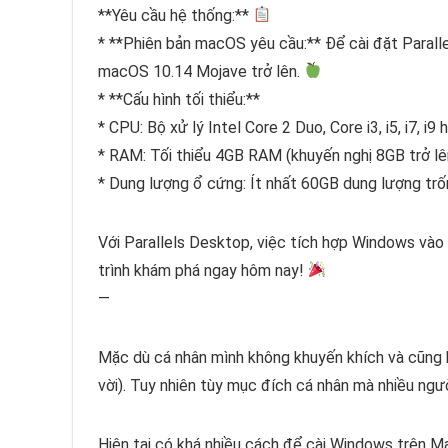
**Yêu cầu hệ thống:**
* **Phiên bản macOS yêu cầu:** Để cài đặt Paral
macOS 10.14 Mojave trở lên.
* **Cấu hình tối thiểu:**
* CPU: Bộ xử lý Intel Core 2 Duo, Core i3, i5, i7, 
* RAM: Tối thiểu 4GB RAM (khuyến nghị 8GB trở lên
* Dung lượng ổ cứng: Ít nhất 60GB dung lượng tr
Với Parallels Desktop, việc tích hợp Windows vào
trình khám phá ngay hôm nay!
—
Mặc dù cá nhân mình không khuyến khích và cũng
vời). Tuy nhiên tùy mục đích cá nhân mà nhiều ngư
Hiện tại có khá nhiều cách để cài Windows trên M