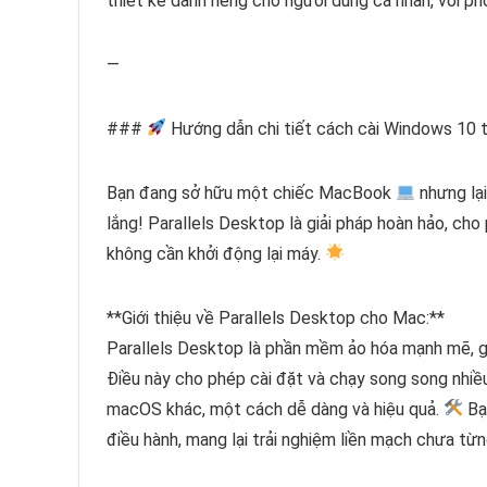
thiết kế dành riêng cho người dùng cá nhân, với ph
—
###
Hướng dẫn chi tiết cách cài Windows 10 
Bạn đang sở hữu một chiếc MacBook
nhưng lạ
lắng! Parallels Desktop là giải pháp hoàn hảo, 
không cần khởi động lại máy.
**Giới thiệu về Parallels Desktop cho Mac:**
Parallels Desktop là phần mềm ảo hóa mạnh mẽ, g
Điều này cho phép cài đặt và chạy song song nhiề
macOS khác, một cách dễ dàng và hiệu quả.
Bạn
điều hành, mang lại trải nghiệm liền mạch chưa từ