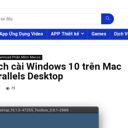
App Ứng Dụng Video
APP Thiết kế
Games
Dịch V
ownload Phần Mềm Macos
ách cài Windows 10 trên Mac
allels Desktop
75