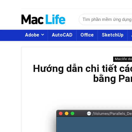
Adobe
AutoCAD
Office
SketchUp
Maclife d
Hướng dẫn chi tiết c
bằng Par