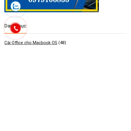
Danh mục
Cài Office cho Macbook OS
(48)
Công Cụ & Tiện Ích cho Macbook
(2)
Dịch vụ Maclife
(93)
GAME cho Macbook MAC OS
(440)
Maclife download Phần Mềm Macos
(2.754)
Phần mềm cần thiết macos macbook
(30)
Phần Mềm Đồ Họa & Thiết Kế cho Macbook
(90)
Phần Mềm Quản Lý Dự Án trên Macbook
(2)
Tải Adobe Lightroom Full cho macOS
(45)
Tải Adobe Premiere Pro cho MacBook Hỗ M1- M4
(41)
Tải Cài Adobe Illustrator cho Macos Macbook
(13)
Tải Cài Adobe photoshop cho Macos Macbook
(44)
Tải Cài AutoCAD cho Macbook OS
(26)