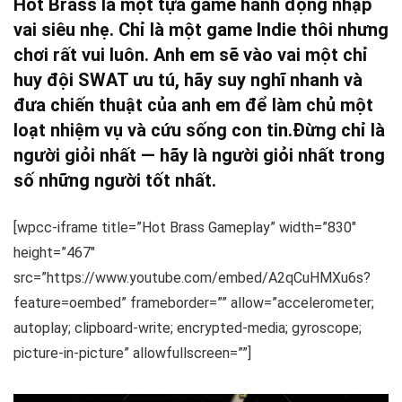
Hot Brass là một tựa game hành động nhập
vai siêu nhẹ. Chỉ là một game Indie thôi nhưng
chơi rất vui luôn.
Anh em sẽ vào vai một chỉ
huy đội SWAT ưu tú, hãy suy nghĩ nhanh và
đưa chiến thuật của anh em để làm chủ một
loạt nhiệm vụ và cứu sống con tin.
Đừng chỉ là
người giỏi nhất — hãy là người giỏi nhất trong
số những người tốt nhất.
[wpcc-iframe title=”Hot Brass Gameplay” width=”830″
height=”467″
src=”https://www.youtube.com/embed/A2qCuHMXu6s?
feature=oembed” frameborder=”” allow=”accelerometer;
autoplay; clipboard-write; encrypted-media; gyroscope;
picture-in-picture” allowfullscreen=””]