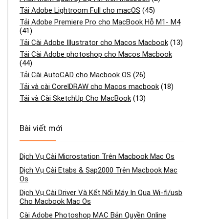
Tải Adobe Lightroom Full cho macOS
(45)
Tải Adobe Premiere Pro cho MacBook Hỗ M1- M4
(41)
Tải Cài Adobe Illustrator cho Macos Macbook
(13)
Tải Cài Adobe photoshop cho Macos Macbook
(44)
Tải Cài AutoCAD cho Macbook OS
(26)
Tải và cài CorelDRAW cho Macos macbook
(18)
Tải và Cài SketchUp Cho MacBook
(13)
Bài viết mới
Dịch Vụ Cài Microstation Trên Macbook Mac Os
Dịch Vụ Cài Etabs & Sap2000 Trên Macbook Mac
Os
Dịch Vụ Cài Driver Và Kết Nối Máy In Qua Wi-fi/usb
Cho Macbook Mac Os
Cài Adobe Photoshop MAC Bản Quyền Online