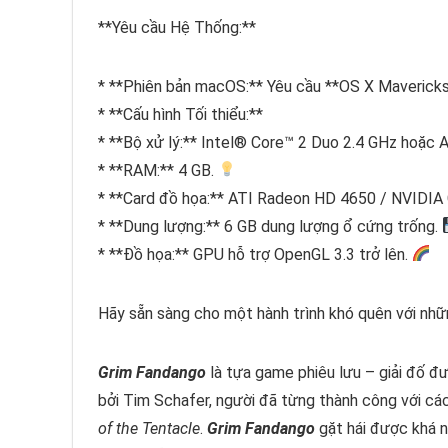
**Yêu cầu Hệ Thống:**
* **Phiên bản macOS:** Yêu cầu **OS X Mavericks 
* **Cấu hình Tối thiểu:**
* **Bộ xử lý:** Intel® Core™ 2 Duo 2.4 GHz hoặc 
* **RAM:** 4 GB.
* **Card đồ họa:** ATI Radeon HD 4650 / NVIDIA
* **Dung lượng:** 6 GB dung lượng ổ cứng trống.
* **Đồ họa:** GPU hỗ trợ OpenGL 3.3 trở lên.
Hãy sẵn sàng cho một hành trình khó quên với nhữ
Grim Fandango
là tựa game phiêu lưu – giải đố 
bởi Tim Schafer, người đã từng thành công với cá
of the Tentacle
.
Grim Fandango
gặt hái được khá n