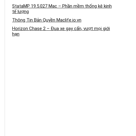
StataMP 19.5.027 Mac – Phần mềm thống kê kinh
tế lượng
Thông Tin Bản Quyền Maclife.io.vn
Horizon Chase 2 – Đua xe gay cấn, vượt mọi giới
hạn