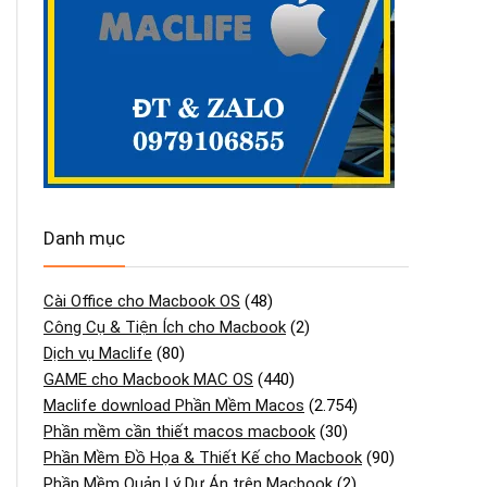
Danh mục
Cài Office cho Macbook OS
(48)
Công Cụ & Tiện Ích cho Macbook
(2)
Dịch vụ Maclife
(80)
GAME cho Macbook MAC OS
(440)
Maclife download Phần Mềm Macos
(2.754)
Phần mềm cần thiết macos macbook
(30)
Phần Mềm Đồ Họa & Thiết Kế cho Macbook
(90)
Phần Mềm Quản Lý Dự Án trên Macbook
(2)