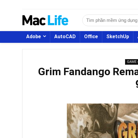
Adobe
AutoCAD
Office
SketchUp
GAME 
Grim Fandango Rema