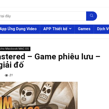
App Ứng Dụng Video
APP Thiết kế
Games
Dịch V
cho Macbook MAC OS
stered – Game phiêu lưu –
giải đố
21