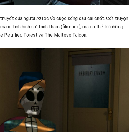
thuyết của người Aztec về cuộc sống sau cái chết. Cốt truyện
ng tính hình sự, trinh thám (film-noir), mà cụ thể từ những
 Petrified Forest và The Maltese Falcon.