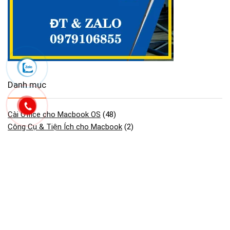
Danh mục
Cài Office cho Macbook OS
(48)
Công Cụ & Tiện Ích cho Macbook
(2)
Dịch vụ Maclife
(86)
GAME cho Macbook MAC OS
(440)
Maclife download Phần Mềm Macos
(2.754)
Phần mềm cần thiết macos macbook
(30)
Phần Mềm Đồ Họa & Thiết Kế cho Macbook
(90)
Phần Mềm Quản Lý Dự Án trên Macbook
(2)
Tải Adobe Lightroom Full cho macOS
(45)
Tải Adobe Premiere Pro cho MacBook Hỗ M1- M4
(41)