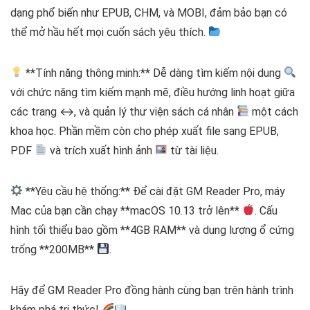
dạng phổ biến như EPUB, CHM, và MOBI, đảm bảo bạn có
thể mở hầu hết mọi cuốn sách yêu thích.
**Tính năng thông minh:** Dễ dàng tìm kiếm nội dung
với chức năng tìm kiếm mạnh mẽ, điều hướng linh hoạt giữa
các trang
↔️
, và quản lý thư viện sách cá nhân
một cách
khoa học. Phần mềm còn cho phép xuất file sang EPUB,
PDF
và trích xuất hình ảnh
từ tài liệu.
**Yêu cầu hệ thống:** Để cài đặt GM Reader Pro, máy
Mac của bạn cần chạy **macOS 10.13 trở lên**
. Cấu
hình tối thiểu bao gồm **4GB RAM** và dung lượng ổ cứng
trống **200MB**
.
Hãy để GM Reader Pro đồng hành cùng bạn trên hành trình
khám phá tri thức!