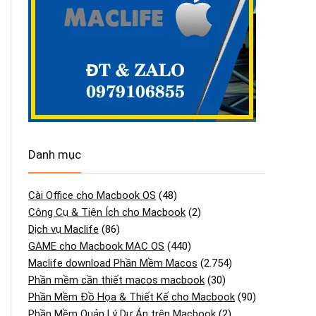
Danh mục
Cài Office cho Macbook OS
(48)
Công Cụ & Tiện Ích cho Macbook
(2)
Dịch vụ Maclife
(86)
GAME cho Macbook MAC OS
(440)
Maclife download Phần Mềm Macos
(2.754)
Phần mềm cần thiết macos macbook
(30)
Phần Mềm Đồ Họa & Thiết Kế cho Macbook
(90)
Phần Mềm Quản Lý Dự Án trên Macbook
(2)