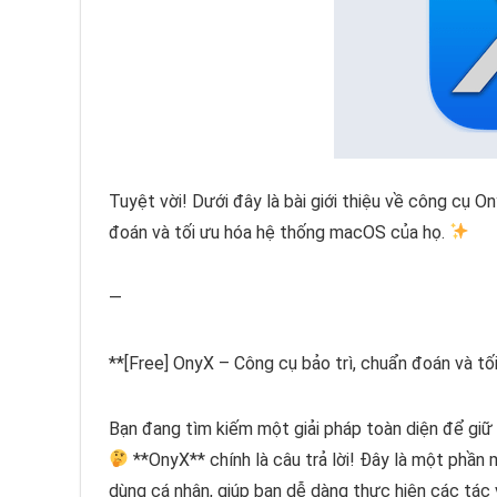
Tuyệt vời! Dưới đây là bài giới thiệu về công cụ O
đoán và tối ưu hóa hệ thống macOS của họ.
—
**[Free] OnyX – Công cụ bảo trì, chuẩn đoán và t
Bạn đang tìm kiếm một giải pháp toàn diện để gi
**OnyX** chính là câu trả lời! Đây là một phầ
dùng cá nhân, giúp bạn dễ dàng thực hiện các tác 