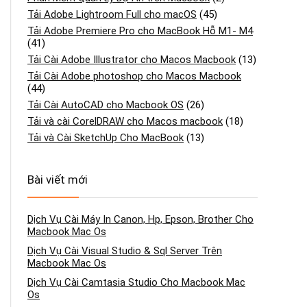
Tải Adobe Lightroom Full cho macOS
(45)
Tải Adobe Premiere Pro cho MacBook Hỗ M1- M4
(41)
Tải Cài Adobe Illustrator cho Macos Macbook
(13)
Tải Cài Adobe photoshop cho Macos Macbook
(44)
Tải Cài AutoCAD cho Macbook OS
(26)
Tải và cài CorelDRAW cho Macos macbook
(18)
Tải và Cài SketchUp Cho MacBook
(13)
Bài viết mới
Dịch Vụ Cài Máy In Canon, Hp, Epson, Brother Cho
Macbook Mac Os
Dịch Vụ Cài Visual Studio & Sql Server Trên
Macbook Mac Os
Dịch Vụ Cài Camtasia Studio Cho Macbook Mac
Os