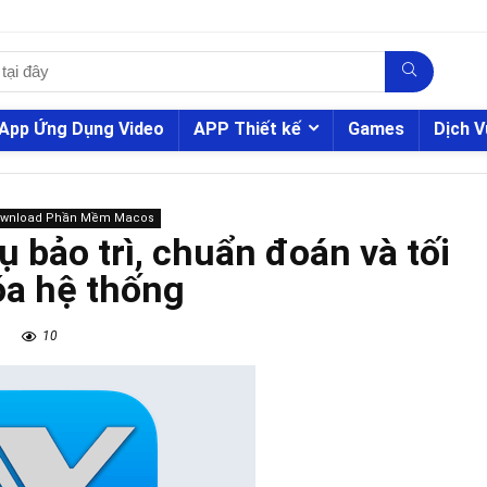
App Ứng Dụng Video
APP Thiết kế
Games
Dịch V
ownload Phần Mềm Macos
 bảo trì, chuẩn đoán và tối
óa hệ thống
10