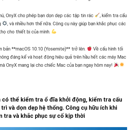
hú, OnyX cho phép bạn dọn dẹp các tập tin rác
, kiểm tra cấu
ng
, và nhiều hơn thế nữa. Công cụ này giúp bạn khắc phục các
thọ cho thiết bị của mình.
ên bản **macOS 10.10 (Yosemite)** trở lên.
Về cấu hình tối
không đáng kể và hoạt động hiệu quả trên hầu hết các máy Mac
t mà OnyX mang lại cho chiếc Mac của bạn ngay hôm nay!
n có thể kiểm tra ổ đĩa khởi động, kiểm tra cấu
o trì và dọn dẹp hệ thống. Công cụ hữu ích khi
 tra và khắc phục sự cố kịp thời