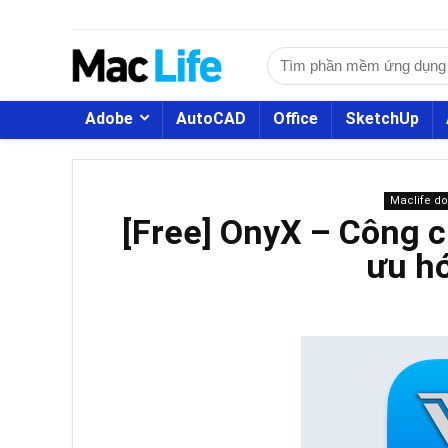
Adobe
AutoCAD
Office
SketchUp
Maclife d
[Free] OnyX – Công cụ
ưu h